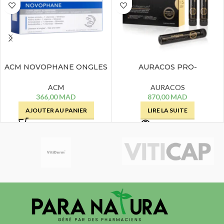
ACM NOVOPHANE ONGLES
AURACOS PRO-
ET CHEVEUX – 60 GELULES
COLLAGENIUM ANTI-AGE –
14 AMPOULES
ACM
AURACOS
366,00
MAD
870,00
MAD
AJOUTER AU PANIER
LIRE LA SUITE