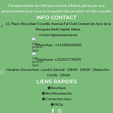
Parapharmacie de référence située à Rabat, gérée par une
pharmacienne
pour assurer la qualité des produits et des conseils.
INFO CONTACT
12, Place Abou Bakr Essedik, Avenue Fal Ould Oumeir (en face de la
Mosquée Badr) Agdal, Rabat.
contact@paranatura.ma
WhatsApp : +212602424260
Téléphone: +212537770070
Horaires d'ouverture : Lundi à Samedi : 10h00 - 20h00 - Dimanche :
11h00 - 19h00
LIENS RAPIDES
Boutique
Nos Nouveautés
Contactez-nous
FAQs