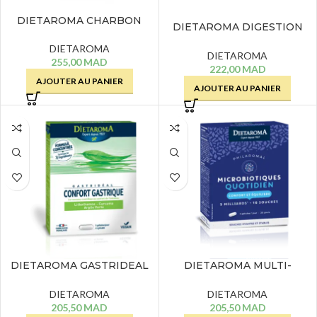
DIETAROMA CHARBON
DIETAROMA DIGESTION
VEGETAL – 120 GELULES
BIO – 20 AMPOULES
DIETAROMA
DIETAROMA
255,00
MAD
222,00
MAD
AJOUTER AU PANIER
AJOUTER AU PANIER
DIETAROMA GASTRIDEAL
DIETAROMA MULTI-
CONFORT GASTRIQUE – 45
PROBIOTIC QUOTIDIEN -16
CAPSULES
SOUCHES – 60 GELULES
DIETAROMA
DIETAROMA
205,50
MAD
205,50
MAD