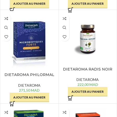
AJOUTER AU PANIER
AJOUTER AU PANIER
DIETAROMA RADIS NOIR
ARTICHAUT – 60
DIETAROMA PHILORMAL
COMPRIMES
DIETAROMA
FORTE – 14 SACHETS
222,00
MAD
DIETAROMA
271,50
MAD
AJOUTER AU PANIER
AJOUTER AU PANIER