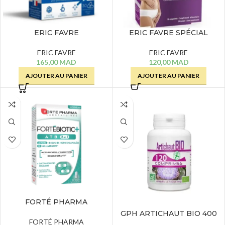
ERIC FAVRE
ERIC FAVRE SPÉCIAL
LACTOBACILLUS GASSERI –
VENTRE PLAT – 30
30/ GELULES
COMPRIMÉS
ERIC FAVRE
ERIC FAVRE
165,00
MAD
120,00
MAD
AJOUTER AU PANIER
AJOUTER AU PANIER
FORTÉ PHARMA
FORTEBIOTIC ATB –
GPH ARTICHAUT BIO 400
GÉLULES
FORTÉ PHARMA
MG – 120 COMPRIMES