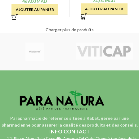
FORTIFIANTE &
80,00
MAD
469,00
MAD
HYDRATANTE
AJOUTER AU PANIER
AJOUTER AU PANIER
COMPLEMENT CUTANE – 15
ML
Charger plus de produits
Parapharmacie de référence située à Rabat, gérée par une
pharmacienne
pour assurer la qualité des produits et des conseils.
INFO CONTACT
12, Place Abou Bakr Essedik, Avenue Fal Ould Oumeir (en face de la