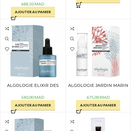
688,50
MAD
AJOUTER AU PANIER
ALGOLOGIE ELIXIR DES
ALGOLOGIE JARDIN MARIN
VAGUES BOOSTER HYDRA
SERUM HYDRO
RESSOURCANT – 30 ML
PROTECTEUR INTENSIF –
540,00
MAD
675,00
MAD
30 ML
AJOUTER AU PANIER
AJOUTER AU PANIER