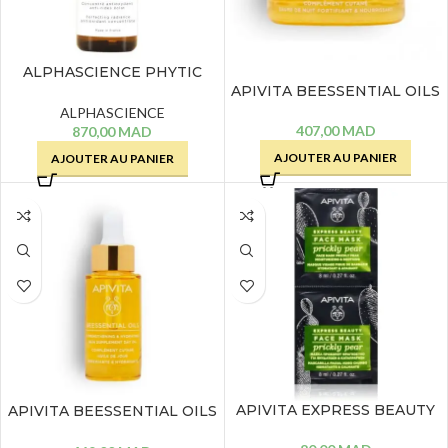
ALPHASCIENCE PHYTIC
APIVITA BEESSENTIAL OILS
[TC] SERUM – 30 ML
BAUME DE NUIT
ALPHASCIENCE
FORTIFIANT &
407,00
MAD
870,00
MAD
NOURRISSANT
AJOUTER AU PANIER
AJOUTER AU PANIER
COMPLEMENT CUTANE – 15
ML
APIVITA EXPRESS BEAUTY
APIVITA BEESSENTIAL OILS
FACE MASQUE FIGUE DE
HUILE DE JOUR
BARBARIE – 2X 8ML