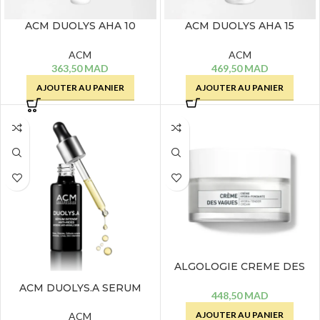
ACM DUOLYS AHA 10
ACM DUOLYS AHA 15
CREME PEELING NUIT
MASQUE PEELING MINUTE
REGENERANTE – 50 ML
– 50 ML
ACM
ACM
363,50
MAD
469,50
MAD
AJOUTER AU PANIER
AJOUTER AU PANIER
ALGOLOGIE CREME DES
VAGUES CREME HYDRA
ACM DUOLYS.A SERUM
FONDANTE – 50 ML
448,50
MAD
RETINOL – 30 ML
AJOUTER AU PANIER
ACM