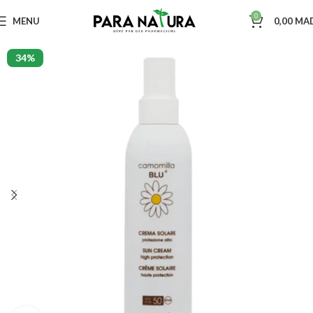
0
MENU
0,00
MA
34%