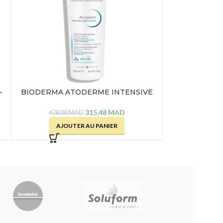
–
BIODERMA ATODERME INTENSIVE
GEL-CREME – 500 ML
315,48
MAD
478,00
MAD
AJOUTER AU PANIER