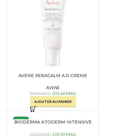
AVENE XERACALM A.D CREME
RELIPIDANTE – 200 ML
AVENE
232,68
MAD
349,00
MAD
AJOUTER AU PANIER
34%
BIODERMA ATODERM INTENSIVE
BAUME – 75 ML
139,92
MAD
212,00
MAD