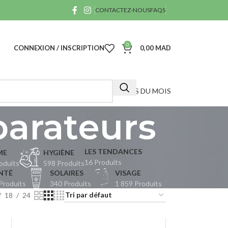
CONTACTEZ-NOUS
FAQS
0
CONNEXION / INSCRIPTION
0,00
MAD
OFFRES DU MOIS
parateurs
LES TENDANCES
ME
HYGIÈNE
16 Produits
oduits
598 Produits
A
NTÉ
SOLAIRES
VISAGE
Produits
340 Produits
1 859 Produits
40
18
24
D