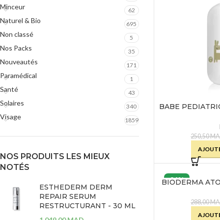
Minceur
62
Naturel & Bio
695
Non classé
5
Nos Packs
35
Nouveautés
171
Paramédical
1
Santé
43
Solaires
BABE PEDIATRI
340
HYDRAT
Visage
1859
250,50
M
AJOUTE
NOS PRODUITS LES MIEUX
NOTÉS
34%
BIODERMA AT
ESTHEDERM DERM
–
REPAIR SERUM
288,00
M
RESTRUCTURANT - 30 ML
AJOUTE
1.049,00
MAD