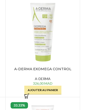
E
RCE-
022
D
E
AN
ANTE
D
A-DERMA EXOMEGA CONTROL
CREME EMOLLIENTE – 200 ML
A-DERMA
326,00
MAD
AJOUTER AU PANIER
33.33%