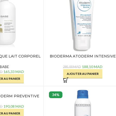
QUE LAIT CORPOREL
BIODERMA ATODERM INTENSIVE
ANT- 500 ML
BAUME – 200 ML
BABE
188,10
MAD
285,00
MAD
165,33
MAD
AD
AJOUTER AU PANIER
R AU PANIER
34%
ODERM PREVENTIVE
 200 ML
190,08
MAD
AD
R AU PANIER