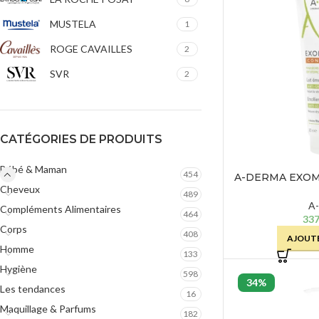
Masques
SOINS ANTI-AGE
MUSTELA
1
Sérums
Eclat
ROGE CAVAILLES
2
Crèmes et Soins Traitants
Premières Rides
SVR
2
Solaires peaux sensibles
Rides Installées
Liftants
SOINS PEAUX ATOPIQUES
CATÉGORIES DE PRODUITS
Anti-Age Global
Nettoyants
Yeux et Lèvres
Bébé & Maman
Crèmes et Soins Traitants
454
A-DERMA EXOM
Cheveux
EMOLLIE
Solaires
Solaires peaux atopiques
489
A
Compléments Alimentaires
464
337
Corps
408
AJOUTE
Homme
133
Hygiène
598
34%
Les tendances
16
Maquillage & Parfums
182