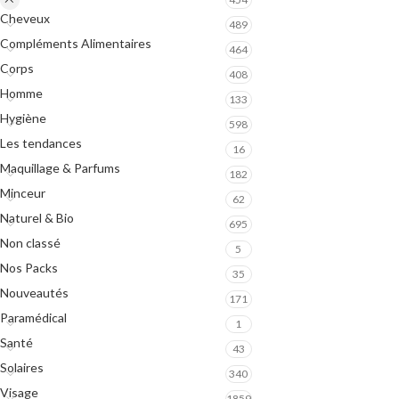
Masques
Cheveux
489
SOINS ANTI-AGE
Sérums
Compléments Alimentaires
464
Eclat
Corps
Crèmes et Soins Traitants
408
Premières Rides
Homme
133
Solaires peaux sensibles
Rides Installées
Hygiène
598
Les tendances
Liftants
16
SOINS PEAUX ATOPIQUES
Maquillage & Parfums
182
Anti-Age Global
Nettoyants
Minceur
62
Yeux et Lèvres
Crèmes et Soins Traitants
Naturel & Bio
695
Solaires
Solaires peaux atopiques
Non classé
5
Nos Packs
35
Nouveautés
171
Paramédical
1
Santé
43
Solaires
340
Visage
1859