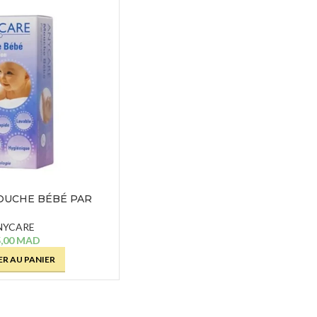
Crèmes et Soins Traitants
CAUDALI
COFFRET
Solaires reparateur
VINOSOU
HYDRA 2
390,00
MA
SOINS YEUX
Démaquillants
CAUDALI
Masques et Patchs
VINOCLE
LOTION
Contours des Yeux
TONIQUE
HYDRAT
Cils et Sourcils
- 200 ML
Solaires
169,00
MA
OUCHE BÉBÉ PAR
IRATION
NYCARE
SOINS LÈVRES
,00
MAD
Hydratants et Réparateurs
R AU PANIER
Volumateurs
Contours des Lèvres