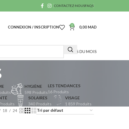
CONTACTEZ-NOUS
FAQS
0
CONNEXION / INSCRIPTION
0,00
MAD
OFFRES DU MOIS
s
LES TENDANCES
ME
HYGIÈNE
16 Produits
oduits
598 Produits
A
NTÉ
SOLAIRES
VISAGE
Produits
340 Produits
1 859 Produits
40
18
24
D