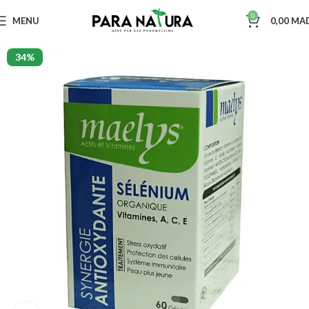
0
MENU
0,00
MA
34%