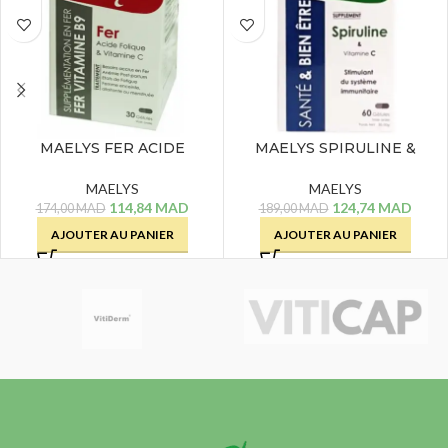
MAELYS FER ACIDE
MAELYS SPIRULINE &
FOLIQUE & VITAMINE C- 30
VITAMINE C – 60 GELULES
GELULES
MAELYS
MAELYS
114,84
MAD
124,74
MAD
174,00
MAD
189,00
MAD
AJOUTER AU PANIER
AJOUTER AU PANIER