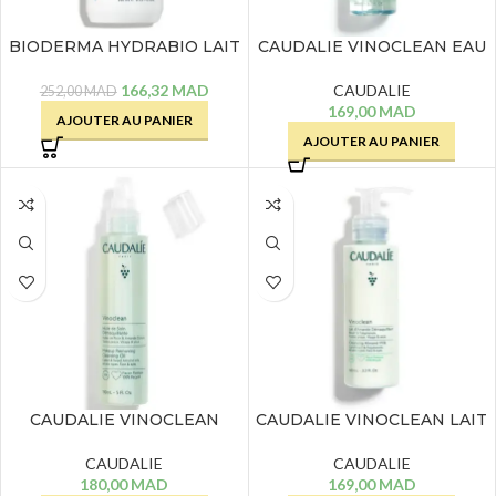
BIODERMA HYDRABIO LAIT
CAUDALIE VINOCLEAN EAU
NETTOYANT HYDRATANT –
MICELLAIRE
250 ML
DEMAQUILLANE – 200 ML
166,32
MAD
CAUDALIE
252,00
MAD
169,00
MAD
AJOUTER AU PANIER
AJOUTER AU PANIER
CAUDALIE VINOCLEAN
CAUDALIE VINOCLEAN LAIT
HUILE DE SOIN
D’AMANDE DEMAQUILLANT
DEMAQUILLANTE – 150 ML
DOUCEUR – 200 ML
CAUDALIE
CAUDALIE
180,00
MAD
169,00
MAD