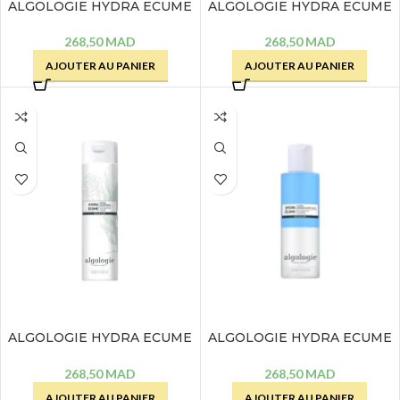
ALGOLOGIE HYDRA ECUME
ALGOLOGIE HYDRA ECUME
EAU DEMAQUILLANTE
LAIT DEMAQUILLANT
OLIGO-MICELLAIRE – 200
VELOUTE – 200 ML
268,50
MAD
268,50
MAD
ML
AJOUTER AU PANIER
AJOUTER AU PANIER
ALGOLOGIE HYDRA ECUME
ALGOLOGIE HYDRA ECUME
LOTION ALGAMARINE – 200
LOTION DEMAQUILLANTE
ML
YEUX – 125 ML
268,50
MAD
268,50
MAD
AJOUTER AU PANIER
AJOUTER AU PANIER