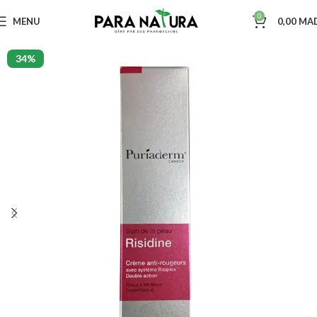
0
MENU
0,00
MA
34%