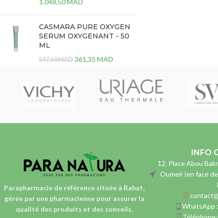
1.048,50
MAD
CASMARA PURE OXYGEN
SERUM OXYGENANT - 50
ML
361,35
MAD
547,50
MAD
INFO 
12, Place Abou Bakr
Oumeir (en face de
Parapharmacie de référence située à Rabat,
contact@
gérée par une pharmacienne
pour assurer la
WhatsApp 
qualité des produits et des conseils.
Téléphone