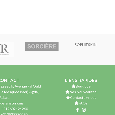
SOPHIESKIN
CONTACT
LIENS RAPIDES
 Essedik, Avenue Fal Ould
Boutique
 la Mosquée Badr) Agdal,
Nos Nouveautés
Rabat.
Contactez-nous
paranatura.ma
FAQs
: +212602424260
: +212537770070