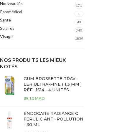
Nouveautés
Masques
171
SOINS ANTI-AGE
Paramédical
Sérums
1
Eclat
Santé
43
Crèmes et Soins Traitants
Solaires
Premières Rides
340
Solaires peaux sensibles
Visage
Rides Installées
1859
Liftants
SOINS PEAUX ATOPIQUES
Anti-Age Global
NOS PRODUITS LES MIEUX
Nettoyants
NOTÉS
Yeux et Lèvres
Crèmes et Soins Traitants
GUM BROSSETTE TRAV-
Solaires
Solaires peaux atopiques
LER ULTRA-FINE ( 1,3 MM )
RÉF : 1514 - 4 UNITÉS
89,10
MAD
ENDOCARE RADIANCE C
FERULIC ANTI-POLLUTION
- 30 ML