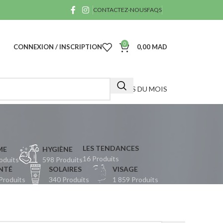
CONTACTEZ-NOUS
FAQS
0
CONNEXION / INSCRIPTION
0,00
MAD
OFFRES DU MOIS
LES TENDANCES
ME
HYGIÈNE
16 Produits
oduits
598 Produits
A
NTÉ
SOLAIRES
VISAGE
Produits
340 Produits
1 859 Produits
40
D