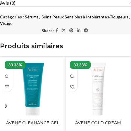
Avis (0)
Catégories :
Sérums
,
Soins Peaux Sensibles à Intolérantes/Rougeurs
,
Visage
Share:
Produits similaires
33.33%
33.33%
AVENE CLEANANCE GEL
AVENE COLD CREAM
NETTOYANT – 200 ML
CREME – 40 ML