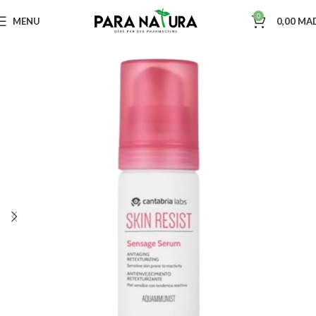
0
MENU
0,00
MA