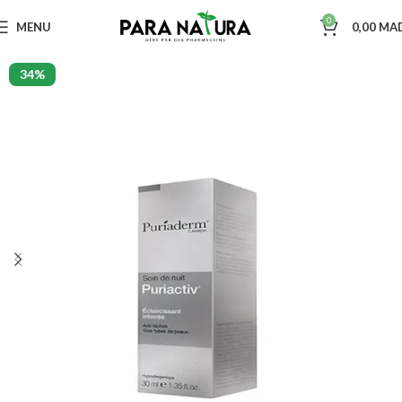
0
MENU
0,00
MA
34%