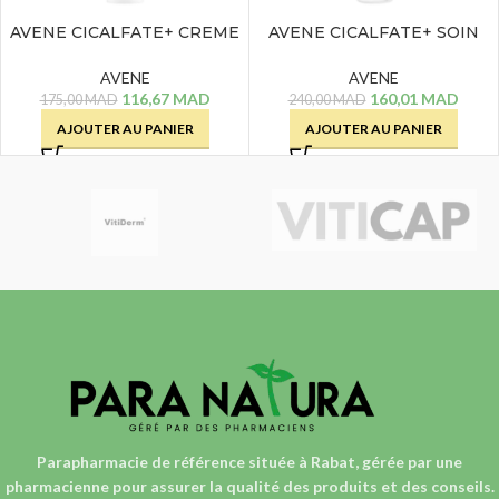
AVENE CICALFATE+ CREME
AVENE CICALFATE+ SOIN
REPARATRICE – 40 ML
HYDRATANT REPARATEUR
– 40 ML
AVENE
AVENE
116,67
MAD
160,01
MAD
175,00
MAD
240,00
MAD
AJOUTER AU PANIER
AJOUTER AU PANIER
Parapharmacie de référence située à Rabat, gérée par une
pharmacienne
pour assurer la qualité des produits et des conseils.