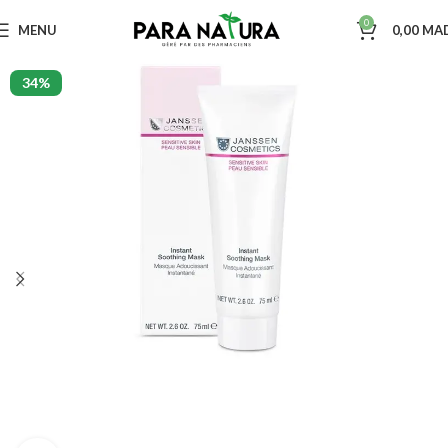
0
MENU
0,00
MA
34%