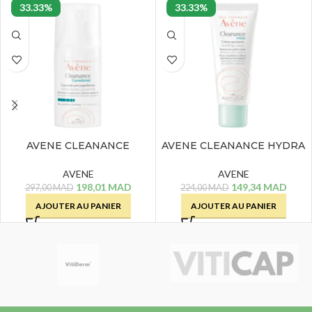
33.33%
33.33%
AVENE CLEANANCE
AVENE CLEANANCE HYDRA
COMEDOMED – 30 ML
CREME APAISANTE – 40 ML
AVENE
AVENE
198,01
MAD
149,34
MAD
297,00
MAD
224,00
MAD
AJOUTER AU PANIER
AJOUTER AU PANIER