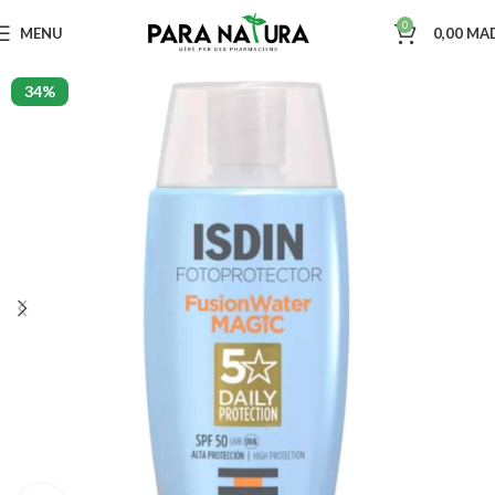
0
MENU
0,00
MA
34%