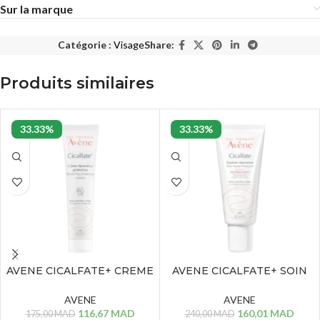
Sur la marque
Catégorie :
Visage
Share:
Produits similaires
33.33%
33.33%
AVENE CICALFATE+ CREME
AVENE CICALFATE+ SOIN
REPARATRICE – 40 ML
HYDRATANT REPARATEUR
– 40 ML
AVENE
AVENE
116,67
MAD
160,01
MAD
175,00
MAD
240,00
MAD