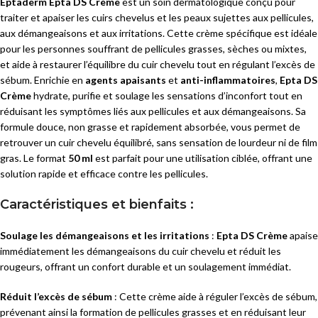
Eptaderm Epta DS Crème
est un soin dermatologique conçu pour
traiter et apaiser les cuirs chevelus et les peaux sujettes aux pellicules,
aux démangeaisons et aux irritations. Cette crème spécifique est idéale
pour les personnes souffrant de pellicules grasses, sèches ou mixtes,
et aide à restaurer l’équilibre du cuir chevelu tout en régulant l’excès de
sébum. Enrichie en
agents apaisants
et
anti-inflammatoires
,
Epta DS
Crème
hydrate, purifie et soulage les sensations d’inconfort tout en
réduisant les symptômes liés aux pellicules et aux démangeaisons. Sa
formule douce, non grasse et rapidement absorbée, vous permet de
retrouver un cuir chevelu équilibré, sans sensation de lourdeur ni de film
gras. Le format
50 ml
est parfait pour une utilisation ciblée, offrant une
solution rapide et efficace contre les pellicules.
Caractéristiques et bienfaits :
Soulage les démangeaisons et les irritations
:
Epta DS Crème
apaise
immédiatement les démangeaisons du cuir chevelu et réduit les
rougeurs, offrant un confort durable et un soulagement immédiat.
Réduit l’excès de sébum
: Cette crème aide à réguler l’excès de sébum,
prévenant ainsi la formation de pellicules grasses et en réduisant leur