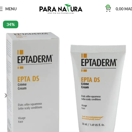
0
MENU
0,00
MA
34%