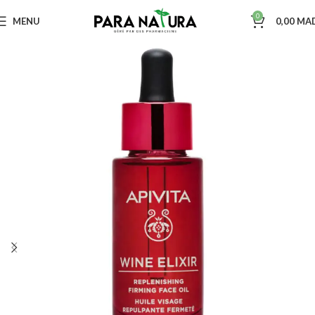
0
MENU
0,00
MA