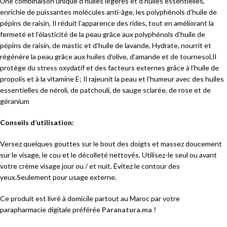
Une combinaison unique d’huiles légères et d’huiles essentielles,
enrichie de puissantes molécules anti-âge, les polyphénols d’huile de
pépins de raisin, Il réduit l’apparence des rides, tout en améliorant la
fermeté et l’élasticité de la peau grâce aux polyphénols d’huile de
pépins de raisin, de mastic et d’huile de lavande, Hydrate, nourrit et
régénère la peau grâce aux huiles d’olive, d’amande et de tournesol,Il
protège du stress oxydatif et des facteurs externes grâce à l’huile de
propolis et à la vitamine E; Il rajeunit la peau et l’humeur avec des huiles
essentielles de néroli, de patchouli, de sauge sclarée, de rose et de
géranium
Conseils d’utilisation:
Versez quelques gouttes sur le bout des doigts et massez doucement
sur le visage, le cou et le décolleté nettoyés. Utilisez-le seul ou avant
votre crème visage jour ou / et nuit. Évitez le contour des
yeux.Seulement pour usage externe.
Ce produit est livré à domicile partout au Maroc par votre
parapharmacie digitale préférée
Paranatura.ma !