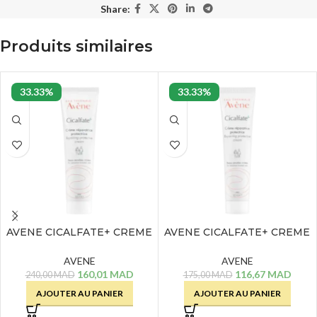
Share:
Produits similaires
33.33%
33.33%
AVENE CICALFATE+ CREME
AVENE CICALFATE+ CREME
REPARATRICE – 100 ML
REPARATRICE – 40 ML
AVENE
AVENE
160,01
MAD
116,67
MAD
240,00
MAD
175,00
MAD
AJOUTER AU PANIER
AJOUTER AU PANIER