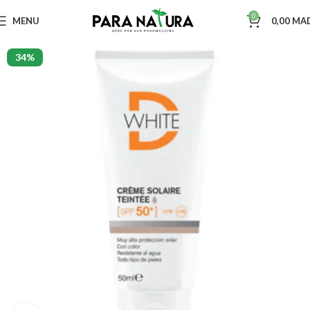
0
MENU
0,00
MA
34%