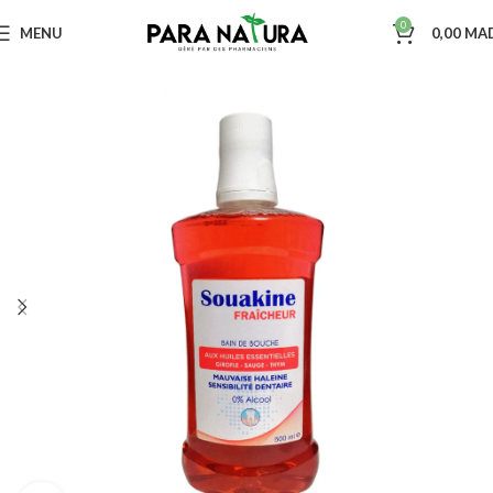
0
MENU
0,00
MA