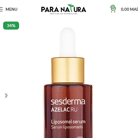
0
MENU
0,00
MA
34%