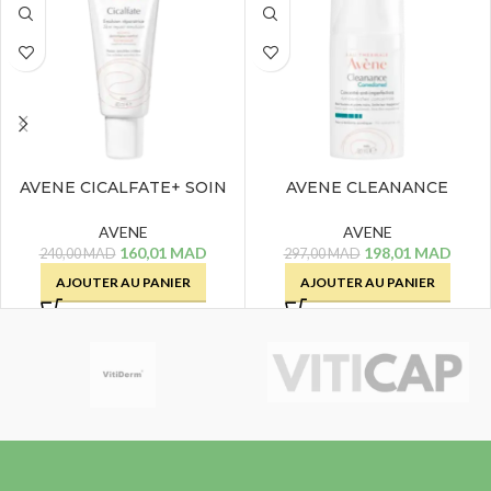
AVENE CICALFATE+ SOIN
AVENE CLEANANCE
HYDRATANT REPARATEUR
COMEDOMED – 30 ML
– 40 ML
AVENE
AVENE
160,01
MAD
198,01
MAD
240,00
MAD
297,00
MAD
AJOUTER AU PANIER
AJOUTER AU PANIER