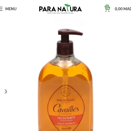
0
MENU
0,00
MA