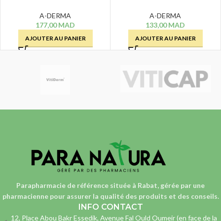
ASSECHANT – 100 ML
CONTROL HUILE LAVANTE –
200 ML
A-DERMA
A-DERMA
177,00
MAD
133,00
MAD
AJOUTER AU PANIER
AJOUTER AU PANIER
Parapharmacie de référence située à Rabat, gérée par une
pharmacienne
pour assurer la qualité des produits et des conseils.
INFO CONTACT
12, Place Abou Bakr Essedik, Avenue Fal Ould Oumeir (en face de la