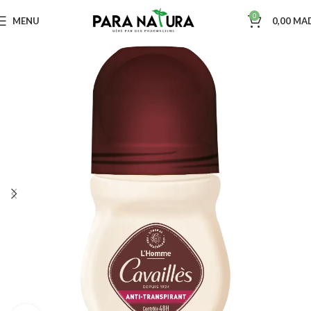
0
MENU
0,00
MA