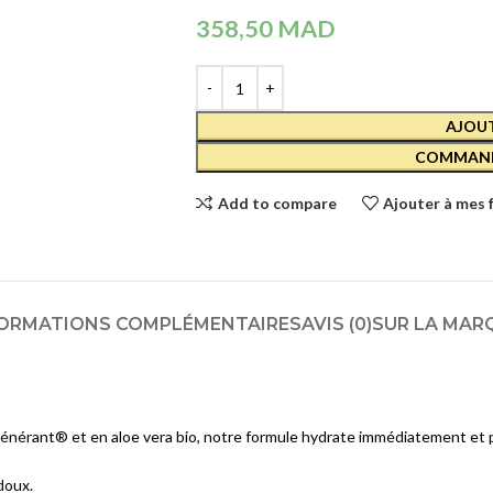
Crèmes et Soins Traitants
CAUDALI
358,50
MAD
COFFRET
Solaires reparateur
VINOSOU
HYDRA 2
390,00
MA
SOINS YEUX
AJOUT
Démaquillants
COMMAND
CAUDALI
Masques et Patchs
VINOCLE
Add to compare
Ajouter à mes 
LOTION
Contours des Yeux
TONIQUE
HYDRAT
Cils et Sourcils
- 200 ML
Solaires
169,00
MA
ORMATIONS COMPLÉMENTAIRES
AVIS (0)
SUR LA MAR
SOINS LÈVRES
Hydratants et Réparateurs
Volumateurs
générant® et en aloe vera bio, notre formule hydrate immédiatement et 
Contours des Lèvres
doux.