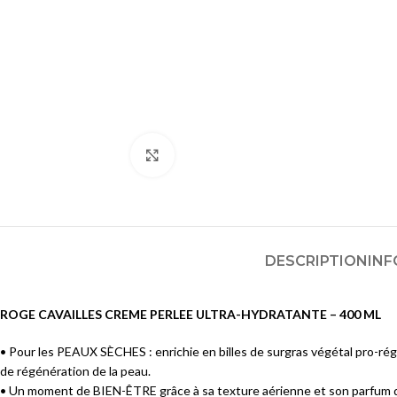
Huiles et Mousses Lavantes
Crèmes et Soins Traitants
Pains et Savons
Solaires acné
Lotions et Toniques
SOINS ANTI-TACHES &
Gommages et Exfoliants
ECLAIRCISSANTS
Masques
Nettoyants
Agrandir
Cotons, Lingettes et Eponges
Lotions
Masques et Exfoliants
SOINS HYDRATANTS &
NOURRISSANTS
Sérums
Brumisateurs d'Eau
Crèmes et Soins Traitants
DESCRIPTION
INF
Lotions et Toniques
Solaires anti-taches
ROGE CAVAILLES CREME PERLEE ULTRA-HYDRATANTE – 400 ML
Sérums et Huiles
SOINS PEAUX SENSIBLES À
Crèmes
INTOLÉRANTES/ROUGEURS
• Pour les PEAUX SÈCHES : enrichie en billes de surgras végétal pro-ré
de régénération de la peau.
Masques
Nettoyants
• Un moment de BIEN-ÊTRE grâce à sa texture aérienne et son parfum 