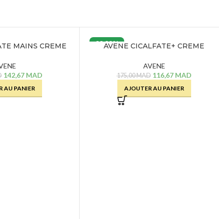
33.33%
ATE MAINS CREME
AVENE CICALFATE+ CREME
SOLANTE – 100 ML
REPARATRICE – 40 ML
VENE
AVENE
142,67
MAD
116,67
MAD
D
175,00
MAD
 AU PANIER
AJOUTER AU PANIER