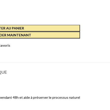
E
RCE-
022
D
ER AU PANIER
ER MAINTENANT
E
AN
favoris
ANTE
D
QUE
pendant 48h et aide à préserver le processus naturel