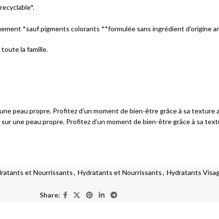
Solaires lèvres
ecyclable*.
uement *sauf pigments colorants **formulée sans ingrédient d’origine a
ÉCLAT DU TEINT
BB Crèmes
oute la famille.
CC Crèmes
DD Crèmes
Crèmes Teintées
ur une peau propre. Profitez d’un moment de bien-être grâce à sa textur
te sur une peau propre. Profitez d’un moment de bien-être grâce à sa t
VITILIGO
Vitiligo
ratants et Nourrissants
,
Hydratants et Nourrissants
,
Hydratants Visa
Share: