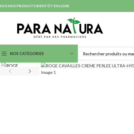
OUS NOS PRODUITS BIENTÔT EN LIGNE
NOS CATÉGORIES
SOINS NETTOYANTS &
SOINS ANTI-IMPERFECTION
DÉMAQUILLANTS
& ACNÉ
Démaquillants Yeux
Nettoyants et Purifiants
Laits
Lotions
Eaux Micellaires
Masques et Exfoliants
Crèmes et Gels Lavants
Serum