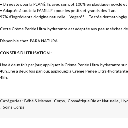
Masques
• Un geste pour la PLANÈTE avec son pot 100% en plastique recyclé et r
SOINS ANTI-AGE
• Adaptée à toute la FAMILLE : pour les petits et grands dès 1 an.
Sérums
97% d’ingrédients d’origine naturelle – Vegan** – Testée dermatologiq
Eclat
Crèmes et Soins Traitants
Premières Rides
Cette Crème Perlée Ultra-hydratante est adaptée aux peaux sèches de t
Solaires peaux sensibles
Rides Installées
Disponible chez PARA NATURA
.
Liftants
SOINS PEAUX ATOPIQUES
CONSEILS D’UTILISATION :
Anti-Age Global
Nettoyants
Une à deux fois par jour, appliquez la Crème Perlée Ultra-hydratante s
Yeux et Lèvres
Crèmes et Soins Traitants
48h.Une à deux fois par jour, appliquez la Crème Perlée Ultra-hydratan
Solaires
48h.
Solaires peaux atopiques
Catégories :
Bébé & Maman
,
Corps
,
Cosmétique Bio et Naturelle
,
Hyd
,
Soins Corps