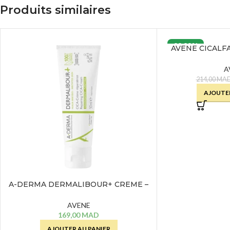
Produits similaires
33.33%
AVENE CICALF
REPARATRICE I
A
214,00
MA
AJOUTER
A-DERMA DERMALIBOUR+ CREME –
50 ML
AVENE
169,00
MAD
AJOUTER AU PANIER