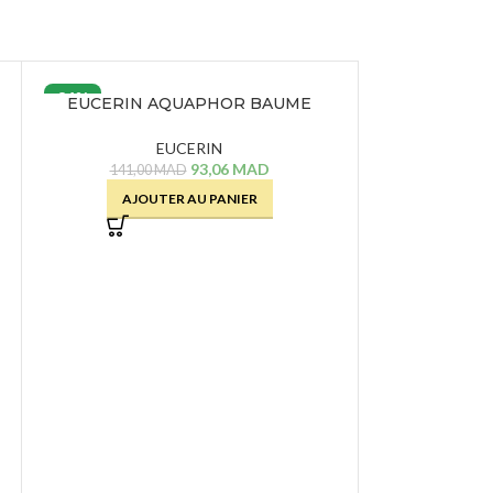
34%
EUCERIN AQUAPHOR BAUME
ROGE C
REPARATEUR – 40 G
UNIVERSELL
EUCERIN
ROG
93,06
MAD
3
141,00
MAD
AJOUTER AU PANIER
AJOU