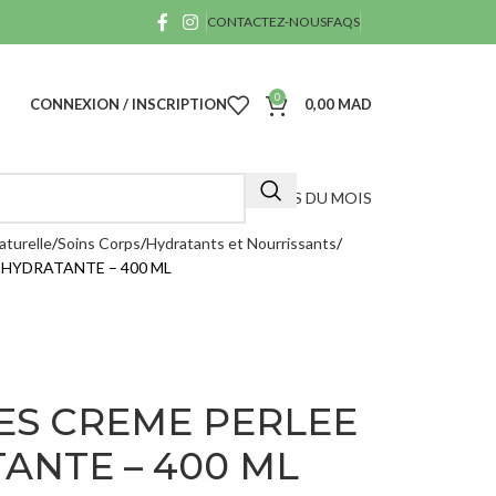
CONTACTEZ-NOUS
FAQS
0
CONNEXION / INSCRIPTION
0,00
MAD
OFFRES DU MOIS
aturelle
Soins Corps
Hydratants et Nourrissants
-HYDRATANTE – 400 ML
A
40
ES CREME PERLEE
ANTE – 400 ML
D