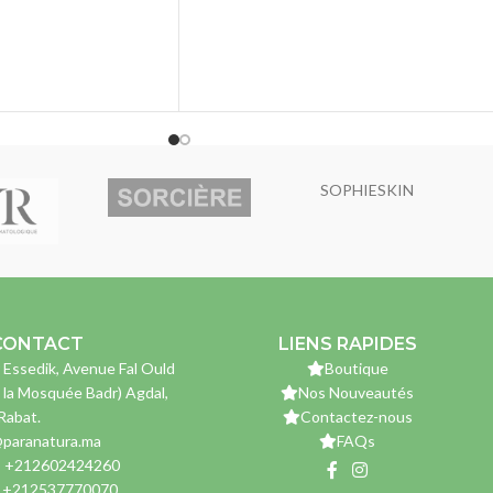
SOPHIESKIN
CONTACT
LIENS RAPIDES
 Essedik, Avenue Fal Ould
Boutique
 la Mosquée Badr) Agdal,
Nos Nouveautés
Rabat.
Contactez-nous
paranatura.ma
FAQs
: +212602424260
: +212537770070