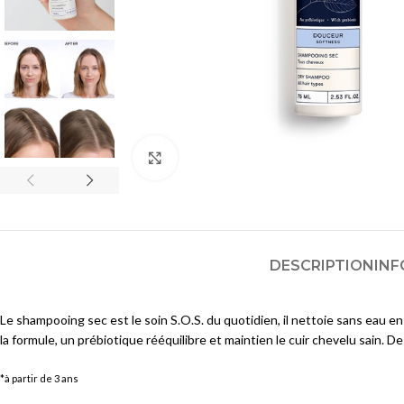
Huiles et Mousses Lavantes
Crèmes et Soins Traitants
Pains et Savons
Solaires acné
Lotions et Toniques
SOINS ANTI-TACHES &
Gommages et Exfoliants
ECLAIRCISSANTS
Masques
Nettoyants
Agrandir
Cotons, Lingettes et Eponges
Lotions
Masques et Exfoliants
SOINS HYDRATANTS &
NOURRISSANTS
Sérums
Brumisateurs d'Eau
Crèmes et Soins Traitants
DESCRIPTION
INF
Lotions et Toniques
Solaires anti-taches
Le shampooing sec est le soin S.O.S. du quotidien, il nettoie sans eau 
Sérums et Huiles
SOINS PEAUX SENSIBLES À
la formule, un prébiotique rééquilibre et maintien le cuir chevelu sain.
Crèmes
INTOLÉRANTES/ROUGEURS
*à partir de 3 ans
Masques
Nettoyants