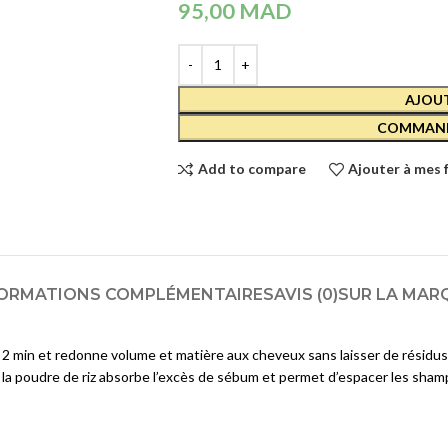
95,00
MAD
Crèmes et Soins Traitants
CAUDALI
COFFRET
Solaires reparateur
VINOSOU
HYDRA 2
390,00
MA
AJOUT
SOINS YEUX
COMMAND
Démaquillants
CAUDALI
Masques et Patchs
VINOCLE
Add to compare
Ajouter à mes 
LOTION
Contours des Yeux
TONIQUE
HYDRAT
Cils et Sourcils
- 200 ML
Solaires
169,00
MA
ORMATIONS COMPLÉMENTAIRES
AVIS (0)
SUR LA MAR
SOINS LÈVRES
en 2 min et redonne volume et matière aux cheveux sans laisser de résid
Hydratants et Réparateurs
 De la poudre de riz absorbe l’excès de sébum et permet d’espacer les sha
Volumateurs
Contours des Lèvres