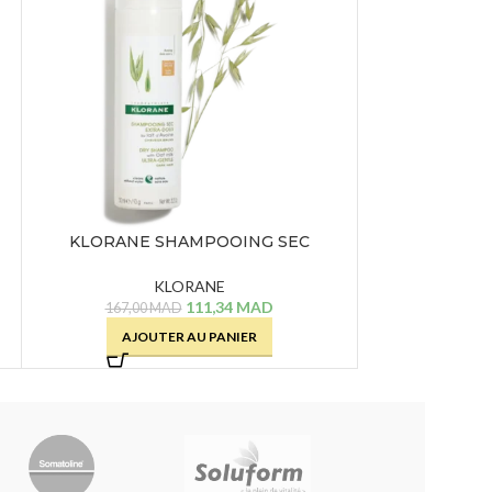
URIAGE CREM
1
AJOU
KLORANE SHAMPOOING SEC
TEINTEE LAIT D’AVOINE – 150 ML
KLORANE
111,34
MAD
167,00
MAD
AJOUTER AU PANIER