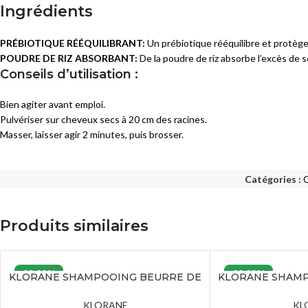
Ingrédients
Masques
SOINS ANTI-AGE
Sérums
PRÉBIOTIQUE
RÉÉQUILIBRANT:
Un prébiotique rééquilibre et protège 
Eclat
Crèmes et Soins Traitants
POUDRE DE RIZ ABSORBANT:
De la poudre de riz absorbe l’excès de
Premières Rides
Conseils d’utilisation :
Solaires peaux sensibles
Rides Installées
Bien agiter avant emploi.
Liftants
SOINS PEAUX ATOPIQUES
Pulvériser sur cheveux secs à 20 cm des racines.
Masser, laisser agir 2 minutes, puis brosser.
Anti-Age Global
Nettoyants
Yeux et Lèvres
Crèmes et Soins Traitants
Catégories :
Solaires
Solaires peaux atopiques
Produits similaires
33.33%
33.33%
KLORANE SHAMPOOING BEURRE DE
KLORANE SHAMP
MANGUE – 400 ML
– 
KLORANE
KL