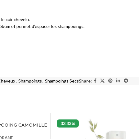
Solaires lèvres
le cuir chevelu.
ÉCLAT DU TEINT
 sébum et permet d’espacer les shampooings.
BB Crèmes
CC Crèmes
DD Crèmes
Crèmes Teintées
VITILIGO
Cheveux
,
Shampoings
,
Shampoings Secs
Share:
Vitiligo
33.33%
OOING CAMOMILLE
400 ML
ORANE