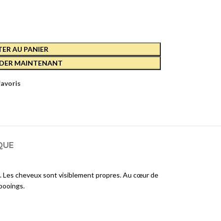
E
RCE-
022
D
ER AU PANIER
ER MAINTENANT
E
AN
favoris
ANTE
D
QUE
us. Les cheveux sont visiblement propres. Au cœur de
mpooings.