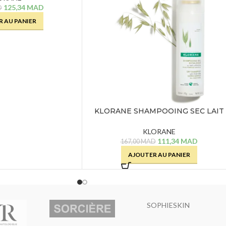
125,34
MAD
D
 AU PANIER
KLORANE SHAMPOOING SEC LAIT
D’AVOINE – 150 ML
KLORANE
111,34
MAD
167,00
MAD
AJOUTER AU PANIER
SOPHIESKIN