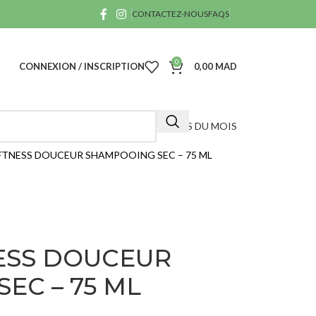
CONTACTEZ-NOUS
FAQS
0
CONNEXION / INSCRIPTION
0,00
MAD
OFFRES DU MOIS
TNESS DOUCEUR SHAMPOOING SEC – 75 ML
A
ESS DOUCEUR
40
EC – 75 ML
D