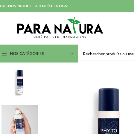
OUS NOS PRODUITS BIENTÔT EN LIGNE
NOS CATÉGORIES
SOINS NETTOYANTS &
SOINS ANTI-IMPERFECTION
DÉMAQUILLANTS
& ACNÉ
Démaquillants Yeux
Nettoyants et Purifiants
Laits
Lotions
Eaux Micellaires
Masques et Exfoliants
Crèmes et Gels Lavants
Serum