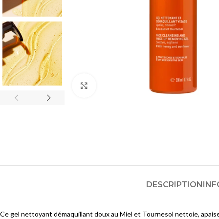
Huiles et Mousses Lavantes
Crèmes et Soins Traitants
Pains et Savons
Solaires acné
Lotions et Toniques
SOINS ANTI-TACHES &
Gommages et Exfoliants
ECLAIRCISSANTS
Masques
Nettoyants
Agrandir
Cotons, Lingettes et Eponges
Lotions
Masques et Exfoliants
SOINS HYDRATANTS &
NOURRISSANTS
Sérums
Brumisateurs d'Eau
Crèmes et Soins Traitants
Lotions et Toniques
Solaires anti-taches
Sérums et Huiles
SOINS PEAUX SENSIBLES À
DESCRIPTION
INF
Crèmes
INTOLÉRANTES/ROUGEURS
Masques
Nettoyants
Ce gel nettoyant démaquillant doux au Miel et Tournesol nettoie, apaise