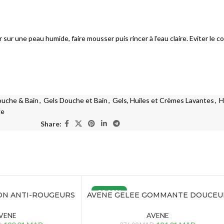
Solaires lèvres
ÉCLAT DU TEINT
sur une peau humide, faire mousser puis rincer à l’eau claire. Eviter le c
BB Crèmes
CC Crèmes
DD Crèmes
uche & Bain
,
Gels Douche et Bain
,
Gels, Huiles et Crèmes Lavantes
,
H
Crèmes Teintées
ge
Share:
VITILIGO
Vitiligo
33.33%
ON ANTI-ROUGEURS
AVENE GELEE GOMMANTE DOUCEU
OUR – 40 ML
– 75 ML
VENE
AVENE