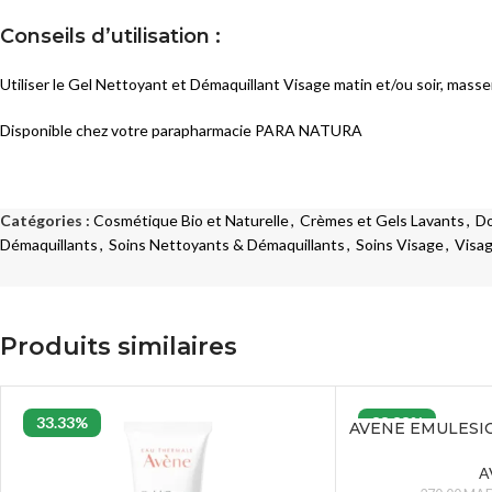
Masques
SOINS ANTI-AGE
Conseils d’utilisation :
Sérums
Eclat
Utiliser le Gel Nettoyant et Démaquillant Visage matin et/ou soir, masser 
Crèmes et Soins Traitants
Premières Rides
Solaires peaux sensibles
Disponible chez votre parapharmacie PARA NATURA
Rides Installées
Liftants
SOINS PEAUX ATOPIQUES
Anti-Age Global
Catégories :
Cosmétique Bio et Naturelle
,
Crèmes et Gels Lavants
,
Do
Nettoyants
Démaquillants
,
Soins Nettoyants & Démaquillants
,
Soins Visage
,
Visa
Yeux et Lèvres
Crèmes et Soins Traitants
Solaires
Solaires peaux atopiques
Produits similaires
33.33%
33.33%
AVENE EMULESI
SPF 30 J
A