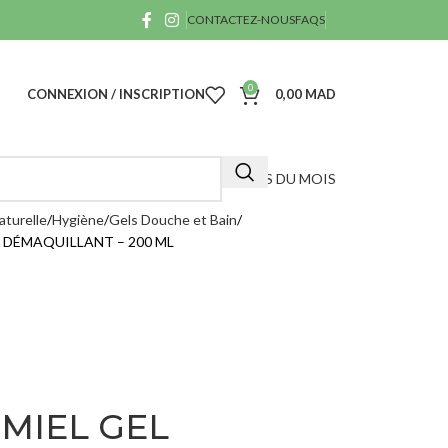
CONTACTEZ-NOUS
FAQS
0
CONNEXION / INSCRIPTION
0,00
MAD
OFFRES DU MOIS
aturelle
Hygiène
Gels Douche et Bain
 DÉMAQUILLANT – 200 ML
A
40
D
 MIEL GEL