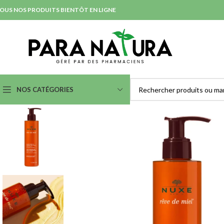
OUS NOS PRODUITS BIENTÔT EN LIGNE
NOS CATÉGORIES
SOINS NETTOYANTS &
SOINS ANTI-IMPERFECTION
DÉMAQUILLANTS
& ACNÉ
Démaquillants Yeux
Nettoyants et Purifiants
Laits
Lotions
Eaux Micellaires
Masques et Exfoliants
Crèmes et Gels Lavants
Serum