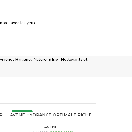
ontact avec les yeux.
ygiène
,
Hygiène
,
Naturel & Bio
,
Nettoyants et
33.33%
33.33%
R
AVENE HYDRANCE OPTIMALE RICHE
AVENE HYD
– 40 ML
LEG
AVENE