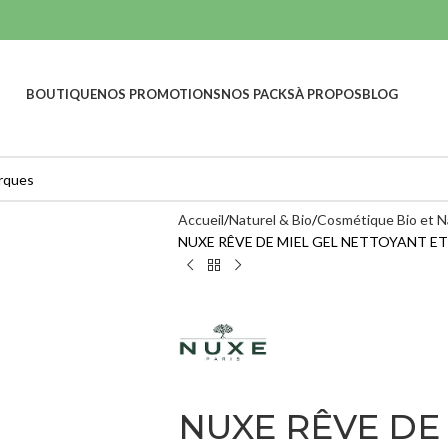
BOUTIQUE
NOS PROMOTIONS
NOS PACKS
À PROPOS
BLOG
Accueil
Naturel & Bio
Cosmétique Bio et N
NUXE RÊVE DE MIEL GEL NETTOYANT ET
HYDRATANTS ET
S
SOINS RÉPARATEURS &
NOURRISANTS
CICATRISANTS
A-DERM
Nettoyants
PHYS-AC
Masques
HYDRA - 
ML
Lotions
217,00
MA
NUXE RÊVE DE
Sérums