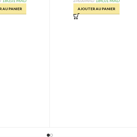
180,01
MAD
184,01
MAD
D
276,00
MAD
 AU PANIER
AJOUTER AU PANIER