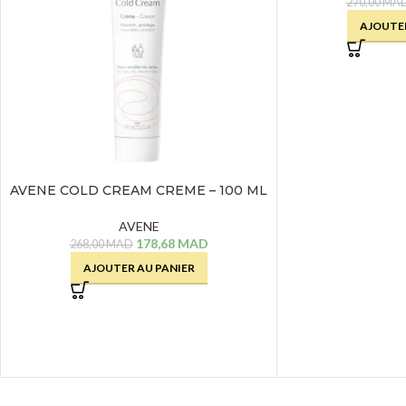
270,00
MA
AJOUTER
AVENE COLD CREAM CREME – 100 ML
AVENE
178,68
MAD
268,00
MAD
AJOUTER AU PANIER