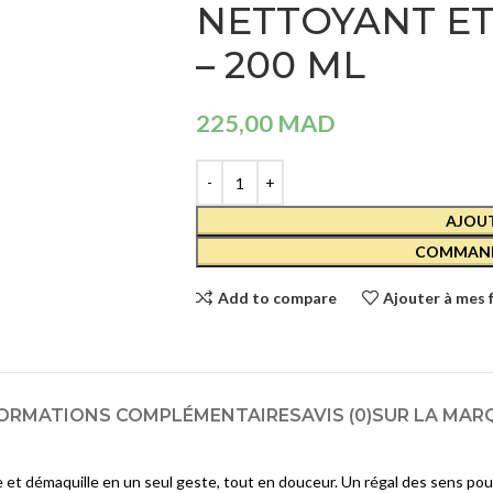
NETTOYANT E
Crèmes et Soins Traitants
CAUDALI
COFFRET
Solaires reparateur
– 200 ML
VINOSOU
HYDRA 2
390,00
MA
SOINS YEUX
225,00
MAD
Démaquillants
CAUDALI
Masques et Patchs
VINOCLE
LOTION
AJOUT
Contours des Yeux
TONIQUE
HYDRAT
COMMAND
Cils et Sourcils
- 200 ML
Solaires
Add to compare
Ajouter à mes 
169,00
MA
SOINS LÈVRES
Hydratants et Réparateurs
ORMATIONS COMPLÉMENTAIRES
AVIS (0)
SUR LA MAR
Volumateurs
Contours des Lèvres
 et démaquille en un seul geste, tout en douceur. Un régal des sens pou