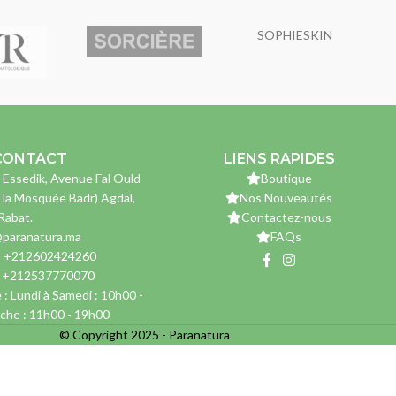
SOPHIESKIN
CONTACT
LIENS RAPIDES
 Essedik, Avenue Fal Ould
Boutique
 la Mosquée Badr) Agdal,
Nos Nouveautés
Rabat.
Contactez-nous
paranatura.ma
FAQs
: +212602424260
: +212537770070
 : Lundi à Samedi : 10h00 -
che : 11h00 - 19h00
© Copyright 2025 - Paranatura