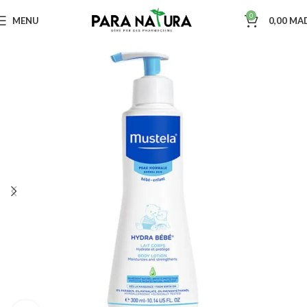
0
MENU
0,00
MA