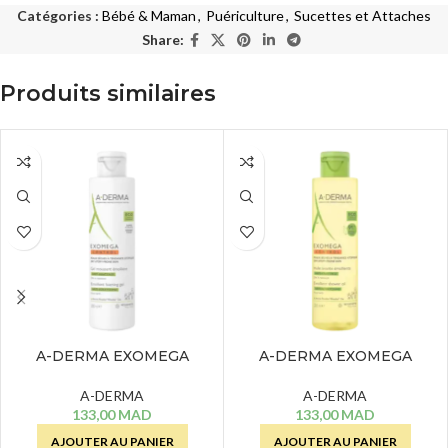
Catégories :
Bébé & Maman
,
Puériculture
,
Sucettes et Attaches
Share:
Produits similaires
A-DERMA EXOMEGA
A-DERMA EXOMEGA
CONTROL GEL MOUSSANT
CONTROL HUILE LAVANTE –
EMOLLIENT – 200 ML
200 ML
A-DERMA
A-DERMA
133,00
MAD
133,00
MAD
AJOUTER AU PANIER
AJOUTER AU PANIER