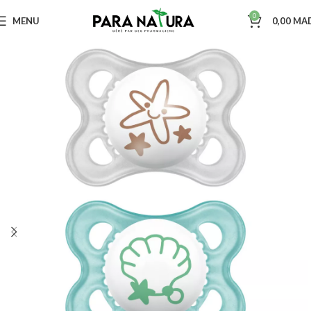
0
MENU
0,00
MA