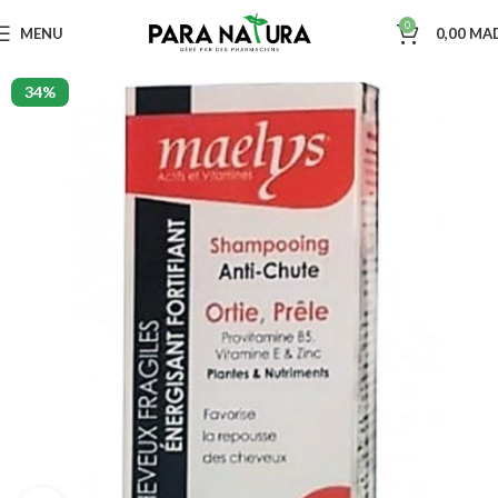
0
MENU
0,00
MA
34%