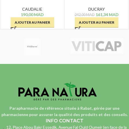
SOIN DOUCEUR – 200 ML
SHAMPOOING ANTICHUTE
– 200 ML
CAUDALIE
DUCRAY
190,00
MAD
161,34
MAD
242,00
MAD
AJOUTER AU PANIER
AJOUTER AU PANIER
Parapharmacie de référence située à Rabat, gérée par une
pharmacienne
pour assurer la qualité des produits et des conseils.
INFO CONTACT
12, Place Abou Bakr Essedik, Avenue Fal Ould Oumeir (en face de la