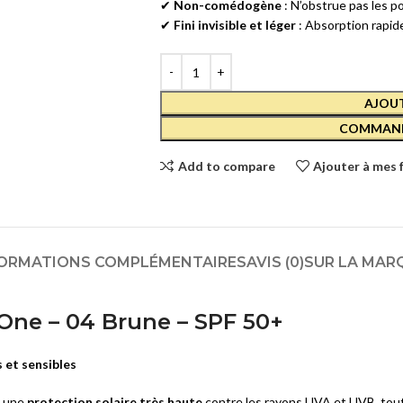
✔
Non-comédogène
: N’obstrue pas les po
Solaires lèvres
✔
Fini invisible et léger
: Absorption rapide
ÉCLAT DU TEINT
BB Crèmes
AJOUT
CC Crèmes
COMMAND
DD Crèmes
Add to compare
Ajouter à mes 
Crèmes Teintées
VITILIGO
Vitiligo
ORMATIONS COMPLÉMENTAIRES
AVIS (0)
SUR LA MAR
One – 04 Brune – SPF 50+
 et sensibles
e une
protection solaire très haute
contre les rayons UVA et UVB, tout 