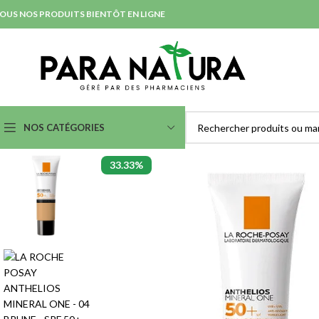
OUS NOS PRODUITS BIENTÔT EN LIGNE
NOS CATÉGORIES
33.33%
SOINS NETTOYANTS &
SOINS ANTI-IMPERFECTION
DÉMAQUILLANTS
& ACNÉ
Démaquillants Yeux
Nettoyants et Purifiants
Laits
Lotions
Eaux Micellaires
Masques et Exfoliants
Crèmes et Gels Lavants
Serum