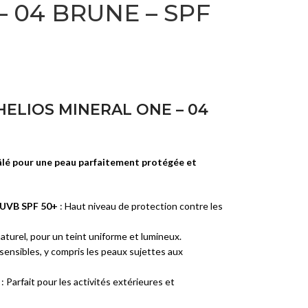
 04 BRUNE – SPF
E
RCE-
022
D
E
ELIOS MINERAL ONE – 04
AN
ANTE
hâlé pour une peau parfaitement protégée et
D
/UVB SPF 50+
: Haut niveau de protection contre les
naturel, pour un teint uniforme et lumineux.
sensibles, y compris les peaux sujettes aux
: Parfait pour les activités extérieures et