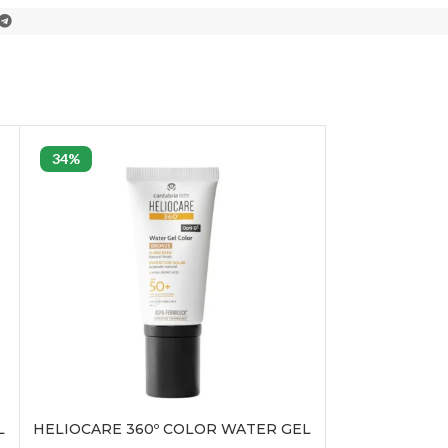
34%
34%
HELIOCARE 36
H
388,50
AJOU
L
HELIOCARE 360º COLOR WATER GEL