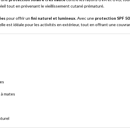
il tout en prévenant le vieillissement cutané prématuré.
ées
pour offrir un
fini naturel et lumineux
. Avec une
protection SPF 5
 elle est idéale pour les activités en extérieur, tout en offrant une couvr
res
s à mates
aturel