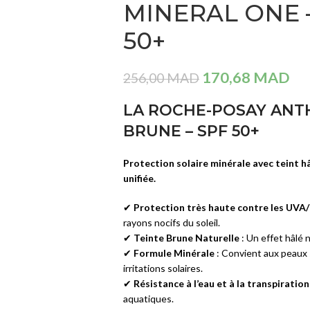
MINERAL ONE –
Crèmes et Soins Traitants
CAUDALI
COFFRET
Solaires reparateur
50+
VINOSOU
HYDRA 2
390,00
MA
SOINS YEUX
170,68
MAD
256,00
MAD
Démaquillants
CAUDALI
LA ROCHE-POSAY ANTH
Masques et Patchs
VINOCLE
BRUNE – SPF 50+
LOTION
Contours des Yeux
TONIQUE
HYDRAT
Cils et Sourcils
Protection solaire minérale avec teint 
- 200 ML
unifiée.
Solaires
169,00
MA
✔
Protection très haute contre les UVA
rayons nocifs du soleil.
SOINS LÈVRES
✔
Teinte Brune Naturelle
: Un effet hâlé 
Hydratants et Réparateurs
✔
Formule Minérale
: Convient aux peaux 
irritations solaires.
Volumateurs
✔
Résistance à l’eau et à la transpiration
Contours des Lèvres
aquatiques.