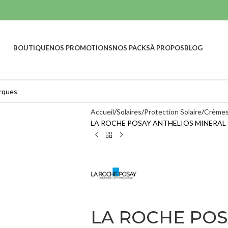
BOUTIQUE
NOS PROMOTIONS
NOS PACKS
À PROPOS
BLOG
Accueil
Solaires
Protection Solaire
Crèmes
LA ROCHE POSAY ANTHELIOS MINERAL O
HYDRATANTS ET
S
SOINS RÉPARATEURS &
NOURRISANTS
CICATRISANTS
A-DERM
Nettoyants
PHYS-AC
Masques
HYDRA - 
ML
Lotions
217,00
MA
LA ROCHE POS
Sérums