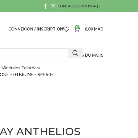
CONTACTEZ-NOUS
FAQS
0
CONNEXION / INSCRIPTION
0,00
MAD
OFFRES DU MOIS
 Minérales Teintées
NE – 04 BRUNE – SPF 50+
A
40
D
AY ANTHELIOS