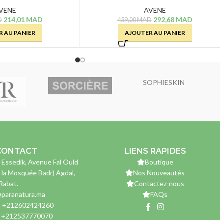
VENE
AVENE
214,01
MAD
292,68
MAD
D
439,00
MAD
 AU PANIER
AJOUTER AU PANIER
SOPHIESKIN
CONTACT
LIENS RAPIDES
 Essedik, Avenue Fal Ould
Boutique
 la Mosquée Badr) Agdal,
Nos Nouveautés
Rabat.
Contactez-nous
paranatura.ma
FAQs
: +212602424260
: +212537770070