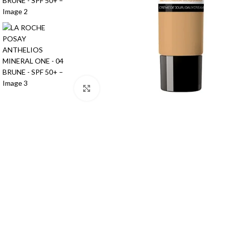
Huiles et Mousses Lavantes
Crèmes et Soins Traitants
Pains et Savons
Solaires acné
Lotions et Toniques
SOINS ANTI-TACHES &
Gommages et Exfoliants
ECLAIRCISSANTS
Masques
Nettoyants
Agrandir
Cotons, Lingettes et Eponges
Lotions
Masques et Exfoliants
SOINS HYDRATANTS &
NOURRISSANTS
Sérums
Brumisateurs d'Eau
Crèmes et Soins Traitants
Lotions et Toniques
Solaires anti-taches
Sérums et Huiles
SOINS PEAUX SENSIBLES À
Crèmes
INTOLÉRANTES/ROUGEURS
Masques
Nettoyants