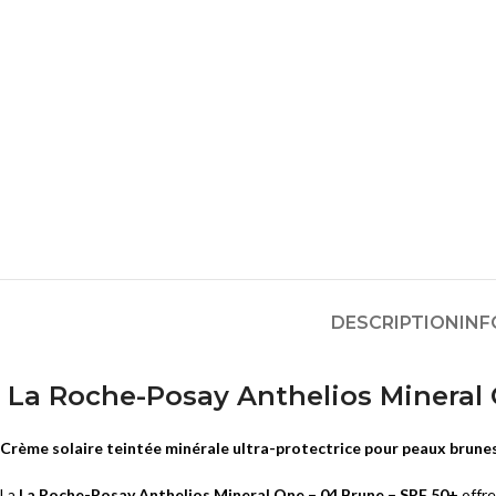
Masques
SOINS ANTI-AGE
Sérums
Eclat
Crèmes et Soins Traitants
Premières Rides
Solaires peaux sensibles
Rides Installées
Liftants
SOINS PEAUX ATOPIQUES
Anti-Age Global
Nettoyants
Yeux et Lèvres
Crèmes et Soins Traitants
Solaires
Solaires peaux atopiques
DESCRIPTION
INF
La Roche-Posay Anthelios Mineral 
Crème solaire teintée minérale ultra-protectrice pour peaux brunes
La
La Roche-Posay Anthelios Mineral One – 04 Brune – SPF 50+
offr