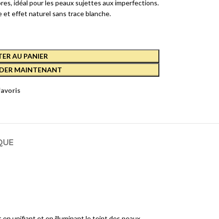
res, idéal pour les peaux sujettes aux imperfections.
 et effet naturel sans trace blanche.
ER AU PANIER
ER MAINTENANT
favoris
QUE
en unifiant et en illuminant le teint des peaux