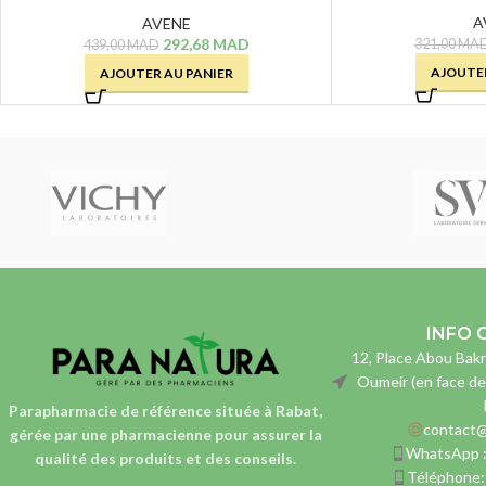
50+ – 50 ML
A
AVENE
292,68
MAD
321,00
MA
439,00
MAD
AJOUTER
AJOUTER AU PANIER
INFO 
12, Place Abou Bakr
Oumeir (en face de
Parapharmacie de référence située à Rabat,
contact@
gérée par une pharmacienne
pour assurer la
WhatsApp 
qualité des produits et des conseils.
Téléphone