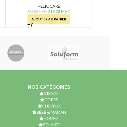
SPF 50+ – 50 ML
HELIOCARE
219,78
MAD
333,00
MAD
AJOUTER AU PANIER
NOS CATÉGORIES
VISAGE
COPRS
CHEVEUX
BÉBÉ & MAMAN
HOMME
SOLAIRE