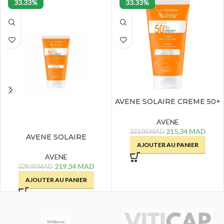
33.33%
33.33%
AVENE SOLAIRE CREME 50+
– 50 ML
AVENE
215,34
MAD
323,00
MAD
AVENE SOLAIRE
AJOUTER AU PANIER
CLEANANCE SPF 50+ – 50
ML
AVENE
219,34
MAD
329,00
MAD
AJOUTER AU PANIER