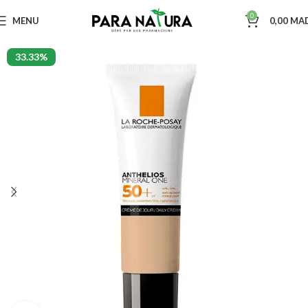
0
MENU
0,00
MA
33.33%