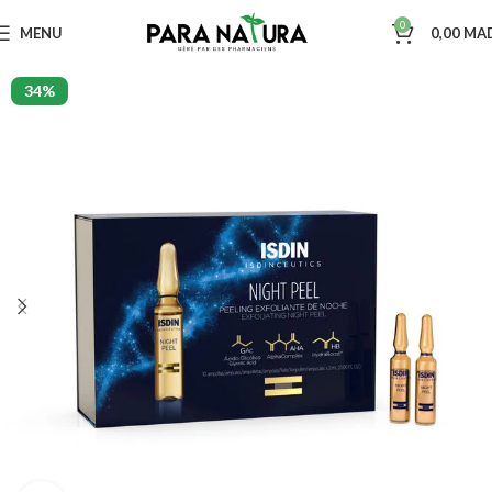
0
MENU
0,00
MA
34%