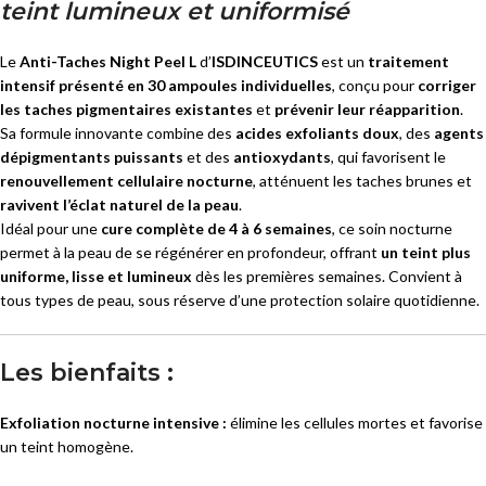
teint lumineux et uniformisé
Le
Anti-Taches Night Peel L
d’
ISDINCEUTICS
est un
traitement
intensif présenté en 30 ampoules individuelles
, conçu pour
corriger
les taches pigmentaires existantes
et
prévenir leur réapparition
.
Sa formule innovante combine des
acides exfoliants doux
, des
agents
dépigmentants puissants
et des
antioxydants
, qui favorisent le
renouvellement cellulaire nocturne
, atténuent les taches brunes et
ravivent l’éclat naturel de la peau
.
Idéal pour une
cure complète de 4 à 6 semaines
, ce soin nocturne
permet à la peau de se régénérer en profondeur, offrant
un teint plus
uniforme, lisse et lumineux
dès les premières semaines. Convient à
tous types de peau, sous réserve d’une protection solaire quotidienne.
Les bienfaits :
Exfoliation nocturne intensive :
élimine les cellules mortes et favorise
un teint homogène.