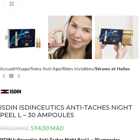
Agrandir
Accueil
Visage
Soins Anti-Age
Rides Installées
Sérums et Huiles
ISDIN ISDINCEUTICS ANTI-TACHES NIGHT
PEEL L – 30 AMPOULES
594,00
MAD
900,00
MAD
ISDIN Isdinceutics Anti-Taches Night Peel L – 30 ampoules