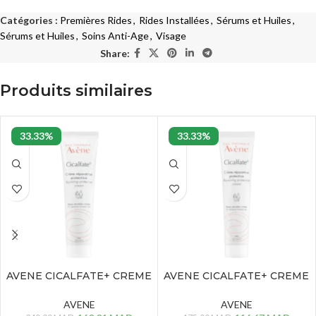
Catégories :
Premières Rides
,
Rides Installées
,
Sérums et Huiles
,
Sérums et Huiles
,
Soins Anti-Age
,
Visage
Share:
Produits similaires
33.33%
33.33%
AVENE CICALFATE+ CREME
AVENE CICALFATE+ CREME
REPARATRICE – 100 ML
REPARATRICE – 40 ML
AVENE
AVENE