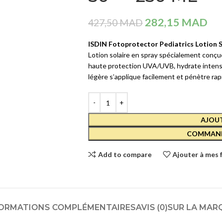
282,15
MAD
427,50
MAD
ISDIN Fotoprotector Pediatrics Lotion S
Lotion solaire en spray spécialement conçu
haute protection UVA/UVB, hydrate intensém
légère s’applique facilement et pénètre rap
AJOUT
COMMAND
Add to compare
Ajouter à mes 
ORMATIONS COMPLÉMENTAIRES
AVIS (0)
SUR LA MAR