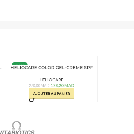
34%
L
HELIOCARE COLOR GEL-CREME SPF
URIAGE BA
50+ LIGHT – 50 ML
PROTECTEUR 
HELIOCARE
2
178,20
MAD
270,00
MAD
AJOU
AJOUTER AU PANIER