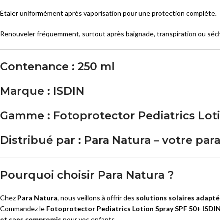
Étaler uniformément après vaporisation pour une protection complète.
Renouveler fréquemment, surtout après baignade, transpiration ou séc
Contenance :
250 ml
Marque :
ISDIN
Gamme :
Fotoprotector Pediatrics Lot
Distribué par :
Para Natura – votre pa
Pourquoi choisir Para Natura ?
Chez
Para Natura
, nous veillons à offrir des
solutions solaires adaptée
Commandez le
Fotoprotector Pediatrics Lotion Spray SPF 50+ ISDI
et sans compromis
pour vos enfants.