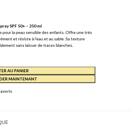
pray SPF 50+ – 250 ml
e pour la peau sensible des enfants. Offre une très
ent et résiste à l’eau et au sable. Sa texture
idement sans laisser de traces blanches.
ER AU PANIER
ER MAINTENANT
favoris
QUE