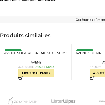
Catégories :
Protec
Produits similaires
33.33%
33.33%
AVENE SOLAIRE CREME 50+ – 50 ML
AVENE SOLAIRE 
AVENE
A
215,34
MAD
323,00
MAD
321,00
MA
AJOUTER AU PANIER
AJOUTER