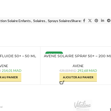
tion Solaire Enfants
,
Solaires
,
Sprays Solaires
Share:
33.33%
FLUIDE 50+ – 50 ML
AVENE SOLAIRE SPRAY 50+ – 200 M
VENE
AVENE
214,01
MAD
292,68
MAD
D
439,00
MAD
 AU PANIER
AJOUTER AU PANIER