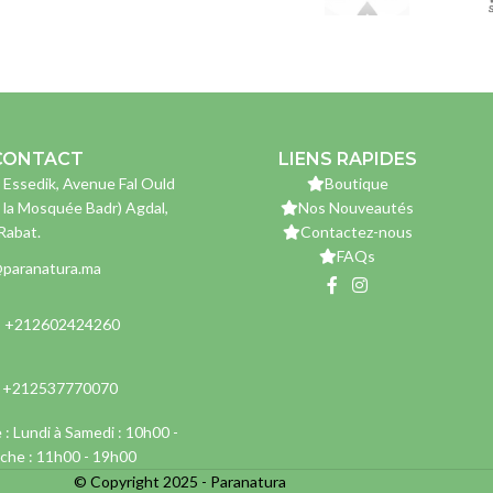
CONTACT
LIENS RAPIDES
 Essedik, Avenue Fal Ould
Boutique
 la Mosquée Badr) Agdal,
Nos Nouveautés
Rabat.
Contactez-nous
FAQs
paranatura.ma
: +212602424260
: +212537770070
 : Lundi à Samedi : 10h00 -
che : 11h00 - 19h00
© Copyright 2025 - Paranatura