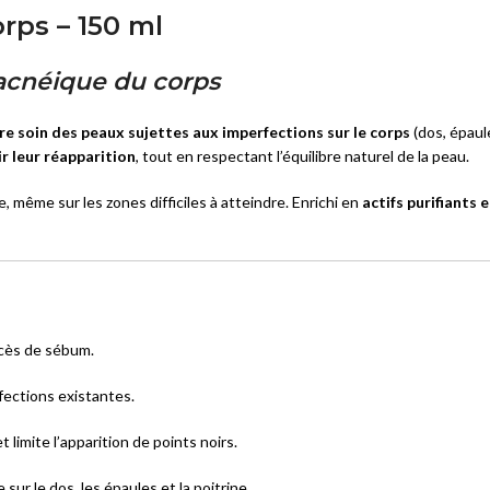
rps – 150 ml
Solaires lèvres
 acnéique du corps
ÉCLAT DU TEINT
BB Crèmes
re soin des peaux sujettes aux imperfections sur le corps
(dos, épaul
r leur réapparition
, tout en respectant l’équilibre naturel de la peau.
CC Crèmes
DD Crèmes
ce, même sur les zones difficiles à atteindre. Enrichi en
actifs purifiants
Crèmes Teintées
VITILIGO
Vitiligo
xcès de sébum.
rfections existantes.
limite l’apparition de points noirs.
sur le dos, les épaules et la poitrine.