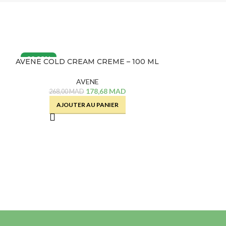
33.33%
33.33%
AVENE COLD CREAM CREME – 100 ML
DUCRAY DEXY
AVENE
178,68
MAD
268,00
MAD
291,00
AJOUTER AU PANIER
AJOU