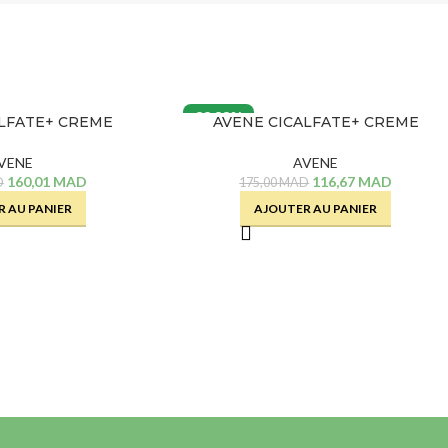
33.33%
ALFATE+ CREME
AVENE CICALFATE+ CREME
ICE – 100 ML
REPARATRICE – 40 ML
VENE
AVENE
160,01
MAD
116,67
MAD
D
175,00
MAD
 AU PANIER
AJOUTER AU PANIER