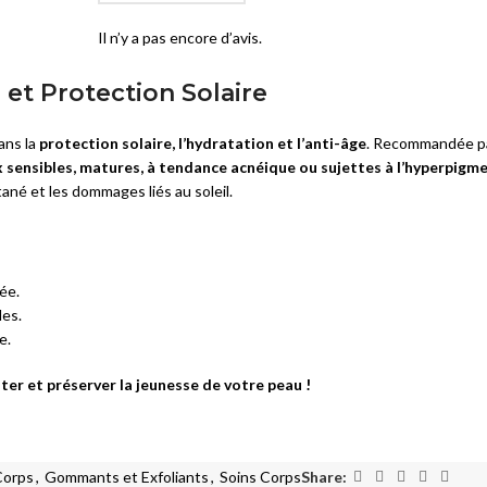
Il n’y a pas encore d’avis.
et Protection Solaire
dans la
protection solaire, l’hydratation et l’anti-âge
. Recommandée pa
 sensibles, matures, à tendance acnéique ou sujettes à l’hyperpigm
tané et les dommages liés au soleil.
ée.
les.
e.
er et préserver la jeunesse de votre peau !
Corps
,
Gommants et Exfoliants
,
Soins Corps
Share: