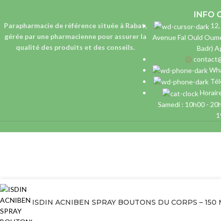
INFO 
Parapharmacie de référence située à Rabat,
12,
gérée par une pharmacienne
pour assurer la
Avenue Fal Ould Oume
qualité des produits et des conseils.
Badr) A
contact
Wha
Té
Horaire
Samedi : 10h00 - 20
1
ISDIN ACNIBEN SPRAY BOUTONS DU CORPS – 150