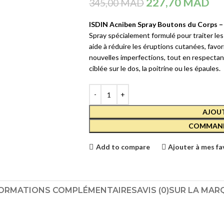
227,70
MAD
345,00
MAD
Crèmes et Soins Traitants
CAUDALIE
COFFRET
ISDIN Acniben Spray Boutons du Corps –
Solaires reparateur
VINOSOURCE-
Spray spécialement formulé pour traiter les
HYDRA 2022
aide à réduire les éruptions cutanées, favor
SOINS YEUX
390,00
MAD
nouvelles imperfections, tout en respectant
ciblée sur le dos, la poitrine ou les épaules.
Démaquillants
CAUDALIE
Masques et Patchs
VINOCLEAN
LOTION
Contours des Yeux
TONIQUE
AJOUT
HYDRATANTE 
Cils et Sourcils
COMMAND
200 ML
Solaires
169,00
MAD
Add to compare
Ajouter à mes fa
SOINS LÈVRES
Hydratants et Réparateurs
ORMATIONS COMPLÉMENTAIRES
AVIS (0)
SUR LA MAR
Volumateurs
Contours des Lèvres