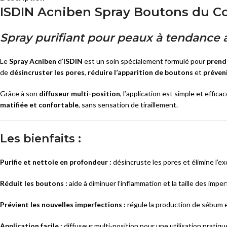
ISDIN Acniben Spray Boutons du Co
Masques
SOINS ANTI-AGE
Sérums
Spray purifiant pour peaux à tendance
Eclat
Crèmes et Soins Traitants
Premières Rides
Le
Spray Acniben
d’
ISDIN
est un soin spécialement formulé pour
prend
Solaires peaux sensibles
Rides Installées
de
désincruster les pores
,
réduire l’apparition de boutons
et
préveni
Liftants
SOINS PEAUX ATOPIQUES
Grâce à son
diffuseur multi-position
, l’application est simple et effica
matifiée et confortable
, sans sensation de tiraillement.
Anti-Age Global
Nettoyants
Yeux et Lèvres
Crèmes et Soins Traitants
Les bienfaits :
Solaires
Solaires peaux atopiques
Purifie et nettoie en profondeur :
désincruste les pores et élimine l’e
Réduit les boutons :
aide à diminuer l’inflammation et la taille des impe
Prévient les nouvelles imperfections :
régule la production de sébum et 
Application facile :
diffuseur multi-position pour une utilisation pratique 