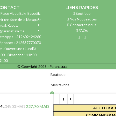
CONTACT
LIENS RAPIDES
 Place Abou Bakr Essedik,
Boutique
Nos Nouveautés
ir (en face de la Mosquée
Contactez-nous
gdal, Rabat.
FAQs
@paranatura.ma
tsApp : +212602424260
léphone: +212537770070
s d'ouverture : Lundi à
h00 - Dimanche : 11h00 -
9h00
© Copyright 2025 - Paranatura
Boutique
Mes favoris
0
Panier
Mon compte
 ML
227,70
MAD
345,00
MAD
AJOUTER AU
COMMANDER M