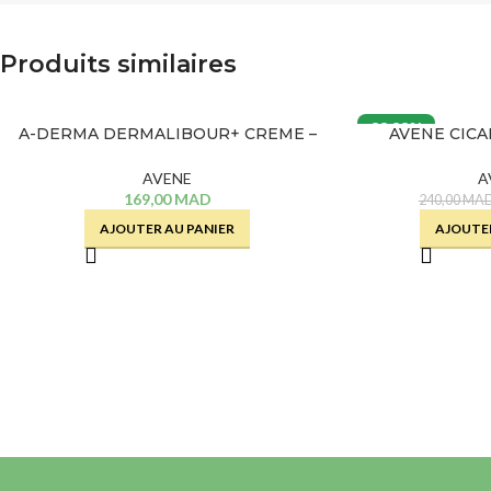
Produits similaires
33.33%
A-DERMA DERMALIBOUR+ CREME –
AVENE CIC
50 ML
REPARATR
AVENE
A
169,00
MAD
240,00
MA
AJOUTER AU PANIER
AJOUTER