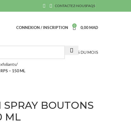
CONTACTEZ-NOUS
FAQS
0
CONNEXION / INSCRIPTION
0,00
MAD
OFFRES DU MOIS
xfoliants
PS – 150 ML
T
N SPRAY BOUTONS
S-
0 ML