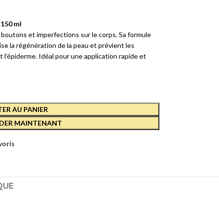
 150 ml
 boutons et imperfections sur le corps. Sa formule
ise la régénération de la peau et prévient les
 l’épiderme. Idéal pour une application rapide et
ER AU PANIER
-
ER MAINTENANT
voris
QUE