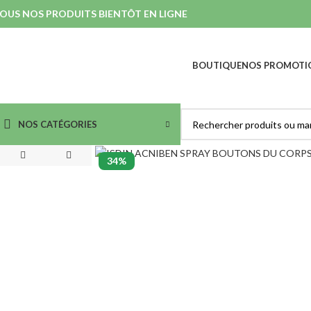
OUS NOS PRODUITS BIENTÔT EN LIGNE
BOUTIQUE
NOS PROMOTI
NOS CATÉGORIES
34%
SOINS NETTOYANTS &
SOINS ANTI-IMPERFECTION
DÉMAQUILLANTS
& ACNÉ
Démaquillants Yeux
Nettoyants et Purifiants
Laits
Lotions
Eaux Micellaires
Masques et Exfoliants
Crèmes et Gels Lavants
Serum