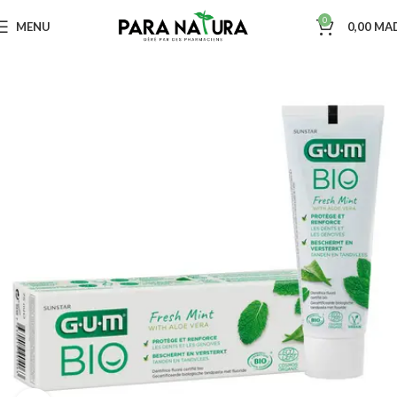
0
MENU
0,00
MA