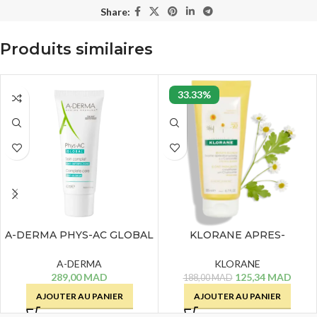
Share:
Produits similaires
33.33%
A-DERMA PHYS-AC GLOBAL
KLORANE APRES-
– 40 ML
SHAMPOOING CAMOMILLE
– 200 ML
A-DERMA
KLORANE
289,00
MAD
125,34
MAD
188,00
MAD
AJOUTER AU PANIER
AJOUTER AU PANIER