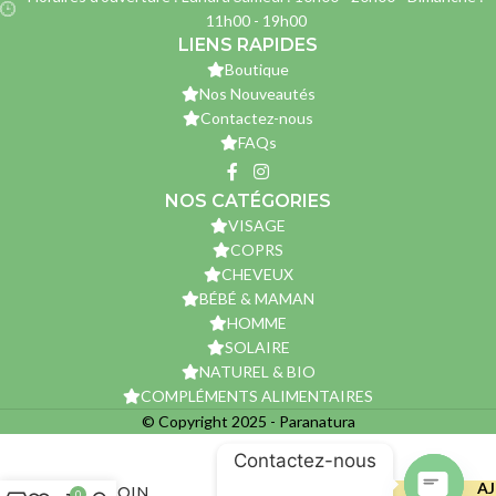
11h00 - 19h00
LIENS RAPIDES
Boutique
Nos Nouveautés
Contactez-nous
FAQs
NOS CATÉGORIES
VISAGE
COPRS
CHEVEUX
BÉBÉ & MAMAN
HOMME
SOLAIRE
NATUREL & BIO
COMPLÉMENTS ALIMENTAIRES
© Copyright 2025 - Paranatura
GUM
Contactez-nous
DENTIFRICE
AJ
BIO SOIN
0