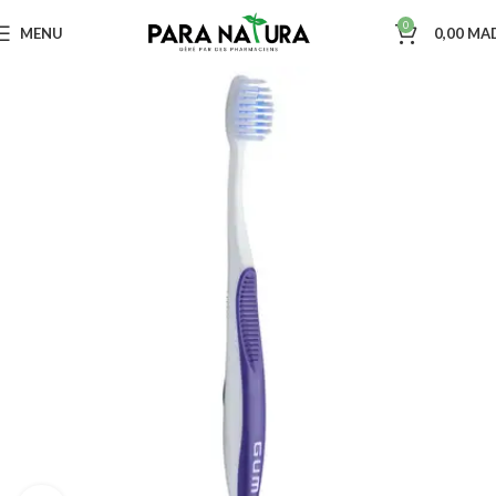
0
MENU
0,00
MA