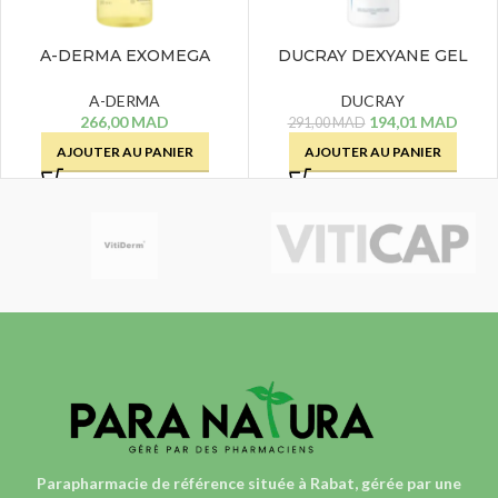
A-DERMA EXOMEGA
DUCRAY DEXYANE GEL
CONTROL HUILE LAVANTE –
NETTOYANT SURGRAS –
500 ML
400 ML
A-DERMA
DUCRAY
266,00
MAD
194,01
MAD
291,00
MAD
AJOUTER AU PANIER
AJOUTER AU PANIER
Parapharmacie de référence située à Rabat, gérée par une