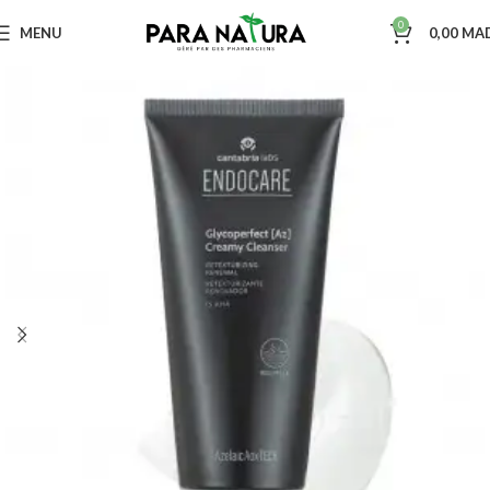
0
MENU
0,00
MA