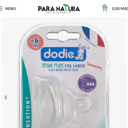
0
MENU
0,00
MA