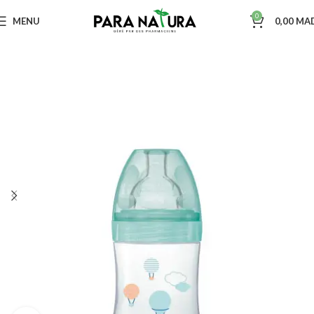
0
MENU
0,00
MA