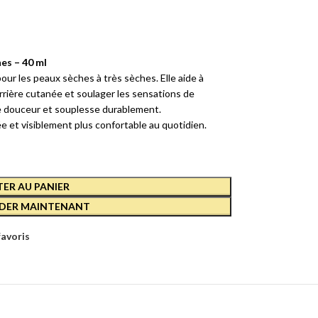
E
RCE-
022
es – 40 ml
D
r les peaux sèches à très sèches. Elle aide à
arrière cutanée et soulager les sensations de
E
te douceur et souplesse durablement.
AN
 et visiblement plus confortable au quotidien.
ANTE
ER AU PANIER
D
ER MAINTENANT
favoris