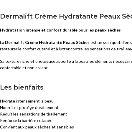
Masques
SOINS ANTI-AGE
Sérums
Dermalift Crème Hydratante Peaux Sè
Eclat
Crèmes et Soins Traitants
Premières Rides
Hydratation intense et confort durable pour les peaux sèches
Solaires peaux sensibles
Rides Installées
La
Dermalift Crème Hydratante Peaux Sèches
est un soin quotidien
restaurer le confort cutané et à lutter contre les sensations de tiraillem
Liftants
SOINS PEAUX ATOPIQUES
Anti-Age Global
Nettoyants
Sa texture riche et onctueuse apporte à la peau les éléments nécessai
confortable et non collant.
Yeux et Lèvres
Crèmes et Soins Traitants
Solaires
Solaires peaux atopiques
Les bienfaits
Hydrate intensément la peau
Nourrit et protège durablement
Réduit les sensations de tiraillement
Renforce la barrière cutanée
Convient aux peaux sèches et sensibles