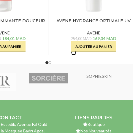
OMMANTE DOUCEUR
AVENE HYDRANCE OPTIMALE UV
75 ML
RICHE – 40 ML
VENE
AVENE
184,01
MAD
169,34
MAD
D
254,00
MAD
 AU PANIER
AJOUTER AU PANIER
SOPHIESKIN
CONTACT
LIENS RAPIDES
 Essedik, Avenue Fal Ould
Boutique
 la Mosquée Badr) Agdal,
Nos Nouveautés