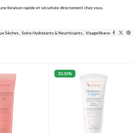
’une livraison rapide et sécurisée directement chez vous.
ux Sèches
,
Soins Hydratants & Nourrissants
,
Visage
Share:
33.33%