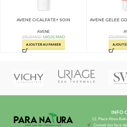
AVENE CICALFATE+ SOIN
AVENE GELEE G
HYDRATANT REPARATEUR – 40 ML
– 
AVENE
A
160,01
MAD
240,00
MAD
276,00
MA
AJOUTER AU PANIER
AJOUTER
INFO 
12, Place Abou Bakr
Oumeir (en face de