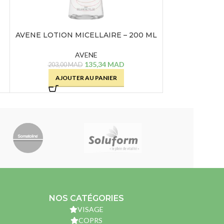
AVENE LOTION MICELLAIRE – 200 ML
AVENE SOLAI
AVENE
135,34
MAD
203,00
MAD
461,00
AJOUTER AU PANIER
AJOU
NOS CATÉGORIES
VISAGE
COPRS