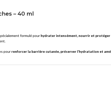
Solaires lèvres
ches – 40 ml
ÉCLAT DU TEINT
BB Crèmes
CC Crèmes
 spécialement formulé pour
hydrater intensément, nourrir et protéger 
ent.
DD Crèmes
Crèmes Teintées
res pour
renforcer la barrière cutanée, préserver l’hydratation et amé
VITILIGO
Vitiligo