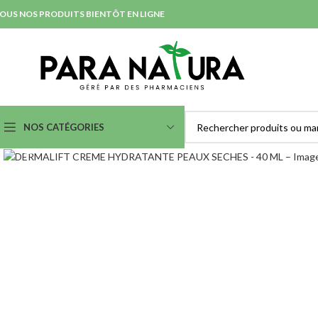
OUS NOS PRODUITS BIENTÔT EN LIGNE
NOS CATÉGORIES
Agrandir
SOINS NETTOYANTS &
SOINS ANTI-IMPERFECTION
DÉMAQUILLANTS
& ACNÉ
Démaquillants Yeux
Nettoyants et Purifiants
Laits
Lotions
Eaux Micellaires
Masques et Exfoliants
Crèmes et Gels Lavants
Serum