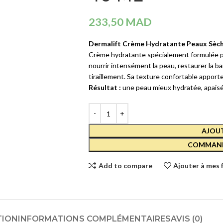
Crèmes et Soins Traitants
CAUDALI
COFFRET
233,50
MAD
Solaires reparateur
VINOSOU
HYDRA 2
Dermalift Crème Hydratante Peaux Sèch
390,00
MA
SOINS YEUX
Crème hydratante spécialement formulée pou
nourrir intensément la peau, restaurer la b
Démaquillants
CAUDALI
tiraillement. Sa texture confortable appor
Masques et Patchs
VINOCLE
Résultat :
une peau mieux hydratée, apaisée
LOTION
Contours des Yeux
TONIQUE
HYDRAT
Cils et Sourcils
- 200 ML
AJOUT
Solaires
169,00
MA
COMMAND
SOINS LÈVRES
Add to compare
Ajouter à mes 
Hydratants et Réparateurs
Volumateurs
Contours des Lèvres
TION
INFORMATIONS COMPLÉMENTAIRES
AVIS (0)