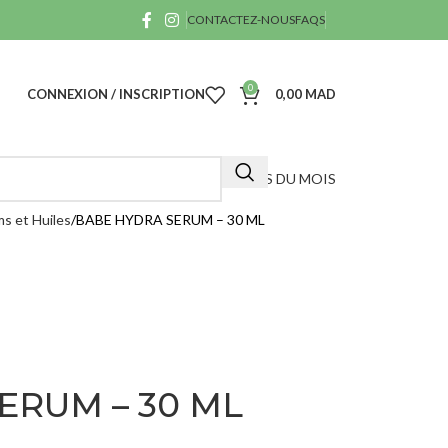
CONTACTEZ-NOUS
FAQS
0
CONNEXION / INSCRIPTION
0,00
MAD
OFFRES DU MOIS
s et Huiles
BABE HYDRA SERUM – 30 ML
A
40
ERUM – 30 ML
D