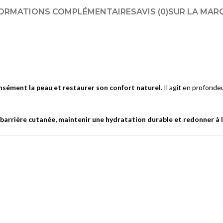
Solaires lèvres
ORMATIONS COMPLÉMENTAIRES
AVIS (0)
SUR LA MAR
ÉCLAT DU TEINT
BB Crèmes
CC Crèmes
DD Crèmes
nsément la peau et restaurer son confort naturel
. Il agit en profond
Crèmes Teintées
 barrière cutanée, maintenir une hydratation durable et redonner à l
VITILIGO
Vitiligo