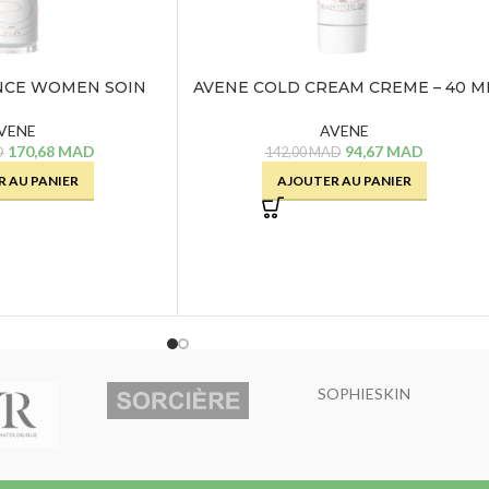
NCE WOMEN SOIN
AVENE COLD CREAM CREME – 40 M
 – 30 ML
AVENE
VENE
94,67
MAD
170,68
MAD
142,00
MAD
D
AJOUTER AU PANIER
 AU PANIER
SOPHIESKIN