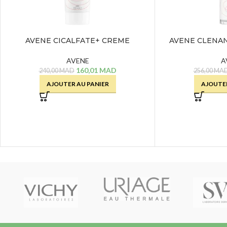
AVENE CICALFATE+ CREME
AVENE CLENA
REPARATRICE – 100 ML
NUIT
AVENE
A
160,01
MAD
240,00
MAD
256,00
MA
AJOUTER AU PANIER
AJOUTER