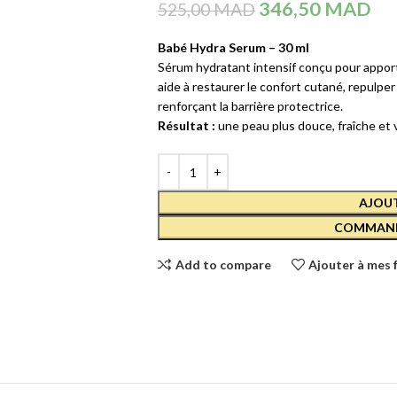
346,50
MAD
525,00
MAD
Crèmes et Soins Traitants
CAUDALI
COFFRET
Solaires reparateur
VINOSOU
Babé Hydra Serum – 30 ml
HYDRA 2
Sérum hydratant intensif conçu pour apporte
aide à restaurer le confort cutané, repulper
390,00
MA
SOINS YEUX
renforçant la barrière protectrice.
Démaquillants
Résultat :
une peau plus douce, fraîche et 
CAUDALI
Masques et Patchs
VINOCLE
LOTION
Contours des Yeux
TONIQUE
HYDRAT
AJOUT
Cils et Sourcils
- 200 ML
COMMAND
Solaires
169,00
MA
Add to compare
Ajouter à mes 
SOINS LÈVRES
Hydratants et Réparateurs
Volumateurs
Contours des Lèvres