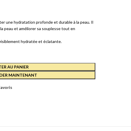
E
RCE-
022
r une hydratation profonde et durable à la peau. Il
 la peau et améliorer sa souplesse tout en
D
visiblement hydratée et éclatante.
E
AN
ANTE
ER AU PANIER
ER MAINTENANT
D
favoris