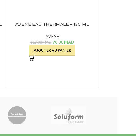
L
AVENE EAU THERMALE – 150 ML
AVENE EAU 
AVENE
78,00
MAD
117,00
MAD
167,00
AJOUTER AU PANIER
AJOU