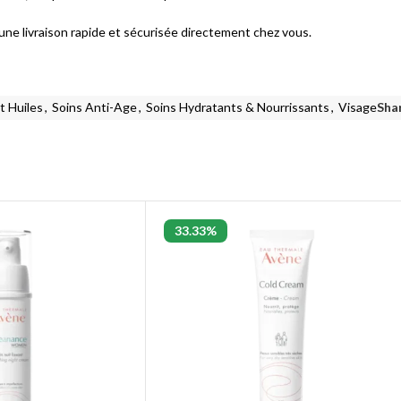
’une livraison rapide et sécurisée directement chez vous.
t Huiles
,
Soins Anti-Age
,
Soins Hydratants & Nourrissants
,
Visage
Sha
33.33%