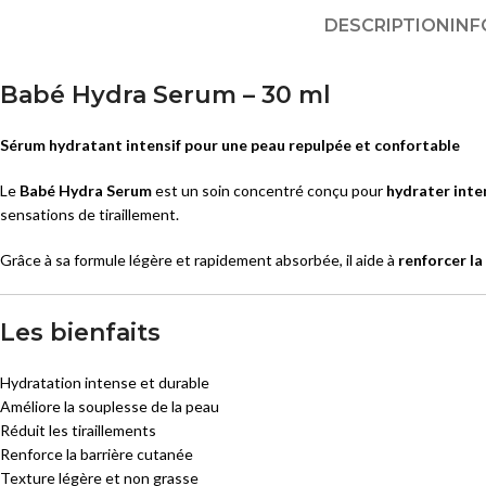
Masques
DESCRIPTION
INF
SOINS ANTI-AGE
Sérums
Eclat
Crèmes et Soins Traitants
Babé Hydra Serum – 30 ml
Premières Rides
Solaires peaux sensibles
Rides Installées
Sérum hydratant intensif pour une peau repulpée et confortable
Liftants
SOINS PEAUX ATOPIQUES
Le
Babé Hydra Serum
est un soin concentré conçu pour
hydrater inte
sensations de tiraillement.
Anti-Age Global
Nettoyants
Yeux et Lèvres
Crèmes et Soins Traitants
Grâce à sa formule légère et rapidement absorbée, il aide à
renforcer la
Solaires
Solaires peaux atopiques
Les bienfaits
Hydratation intense et durable
Améliore la souplesse de la peau
Réduit les tiraillements
Renforce la barrière cutanée
Texture légère et non grasse