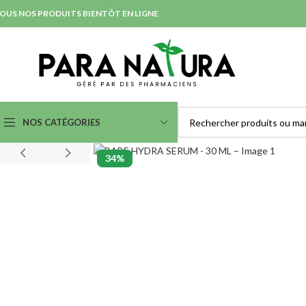
OUS NOS PRODUITS BIENTÔT EN LIGNE
NOS CATÉGORIES
34%
SOINS NETTOYANTS &
SOINS ANTI-IMPERFECTION
DÉMAQUILLANTS
& ACNÉ
Démaquillants Yeux
Nettoyants et Purifiants
Laits
Lotions
Eaux Micellaires
Masques et Exfoliants
Crèmes et Gels Lavants
Serum