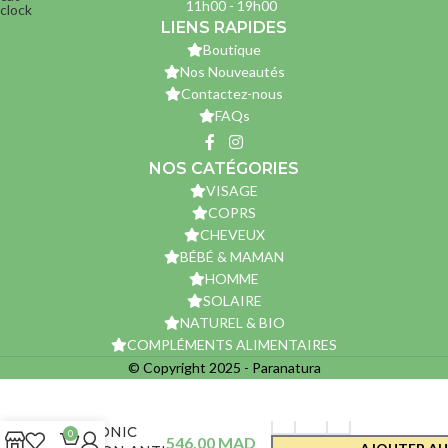
11h00 - 19h00
LIENS RAPIDES
Boutique
Nos Nouveautés
Contactez-nous
FAQs
NOS CATÉGORIES
VISAGE
COPRS
CHEVEUX
BÉBÉ & MAMAN
HOMME
SOLAIRE
NATUREL & BIO
COMPLÉMENTS ALIMENTAIRES
© Copyright 2025 - Paranatura
ACM
NOVOPHANE
CHRONIC
0
546,00
MAD