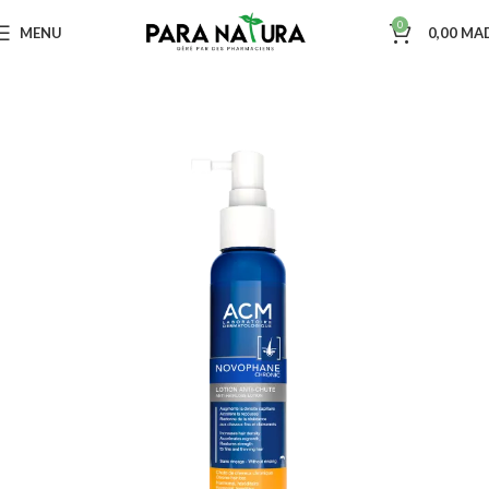
0
MENU
0,00
MA