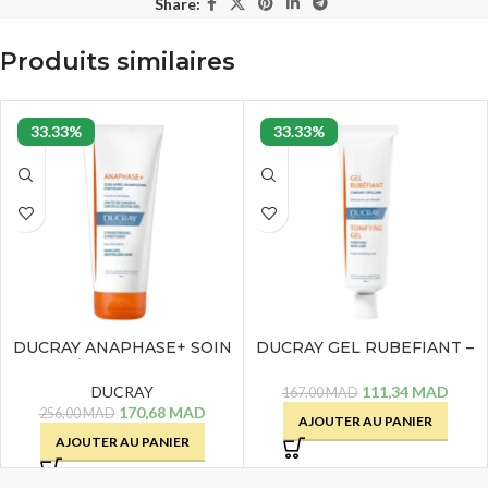
Share:
Produits similaires
33.33%
33.33%
DUCRAY ANAPHASE+ SOIN
DUCRAY GEL RUBEFIANT –
APRÈS SHAMPOING
30 ML
FORTIFIANT – 200 ML
DUCRAY
111,34
MAD
167,00
MAD
170,68
MAD
256,00
MAD
AJOUTER AU PANIER
AJOUTER AU PANIER